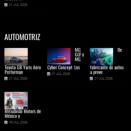
21 JUL 2026
AUTOMOTRIZ
MG
De
GO! y
MG
Toyota GR Yaris Aero
Cyber Concept: Los
fabricante de autos
Performan
a prove
21 JUL 2026
21 JUL 2026
21 JUL 2026
Mitsubishi Motors de
México y
16 JUL 2026