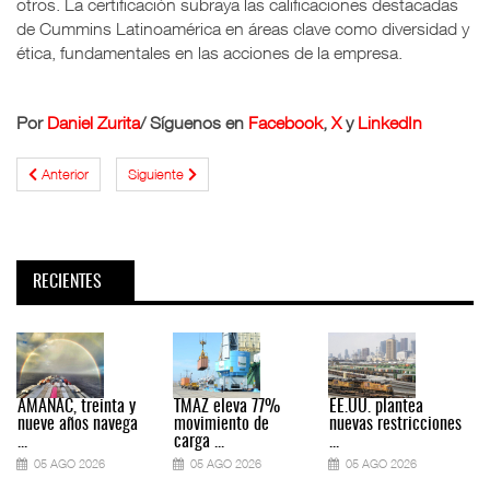
otros. La certificación subraya las calificaciones destacadas
de Cummins Latinoamérica en áreas clave como diversidad y
ética, fundamentales en las acciones de la empresa.
Por
Daniel Zurita
/ Síguenos en
Facebook
,
X
y
LinkedIn
Anterior
Siguiente
RECIENTES
AMANAC, treinta y
TMAZ eleva 77%
EE.UU. plantea
nueve años navega
movimiento de
nuevas restricciones
...
carga ...
...
.
05 AGO 2026
05 AGO 2026
05 AGO 2026