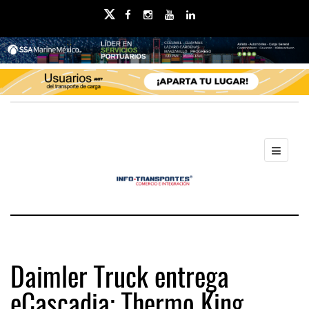
Daimler Truck entrega
eCascadia; Thermo King