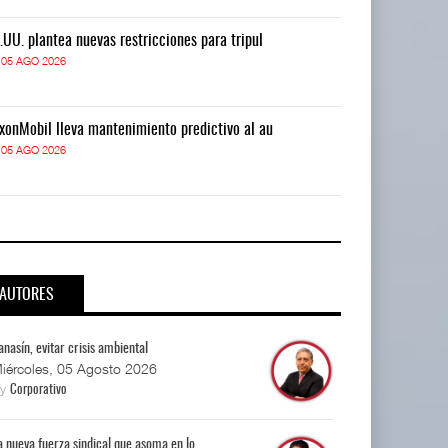
.UU. plantea nuevas restricciones para tripul
EE.UU. plantea
05 AGO 2026
05 AGO 2026
xonMobil lleva mantenimiento predictivo al au
ExxonMobil lle
05 AGO 2026
05 AGO 2026
AUTORES
anasín, evitar crisis ambiental
iércoles, 05 Agosto 2026
By
Corporativo
a nueva fuerza sindical que asoma en lo...