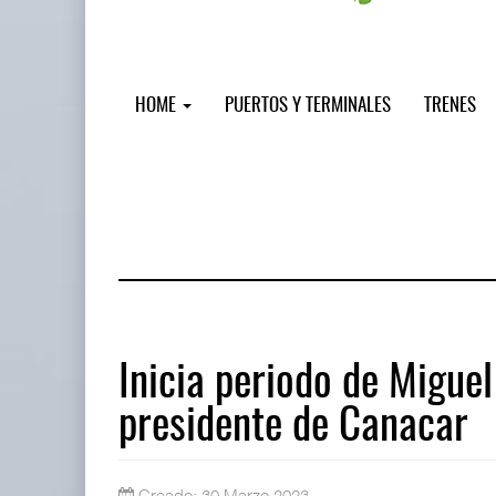
HOME
PUERTOS Y TERMINALES
TRENES
Inicia periodo de Migue
presidente de Canacar
Treinta y nueve años navegando el c
05 AGO 2026
Creado: 30 Marzo 2023