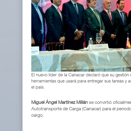
EE.UU. plantea nuevas restricciones para tripul
05 AGO 2026
ExxonMobil lleva mantenimiento predictivo al au
05 AGO 2026
El nuevo líder de la Canacar declaró que su gestión
herramientas que usará para entregar sus tareas y a
el país.
Miguel Ángel Martínez Millán
se convirtió oficialm
Autotransporte de Carga (Canacar) para el periodo
cargo.