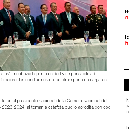
EE.UU. plantea nuevas restricciones para tripul
EE
05 AGO 2026
ExxonMobil lleva mantenimiento predictivo al au
Ex
05 AGO 2026
 estará encabezada por la unidad y responsabilidad,
sí mejorar las condiciones del autotransporte de carga en
ente en el presidente nacional de la Cámara Nacional del
K
M
 2023-2024, al tomar la estafeta que lo acredita con ese
L