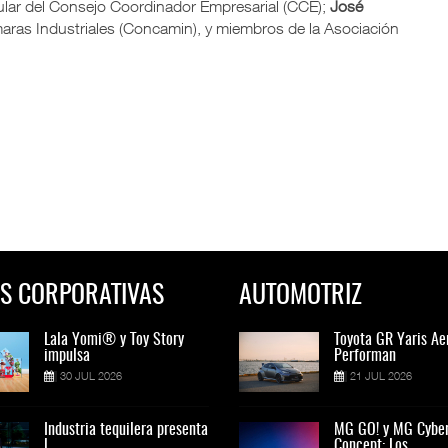
itular del Consejo Coordinador Empresarial (CCE);
José
aras Industriales (Concamin), y miembros de la Asociación
S CORPORATIVAS
AUTOMOTRIZ
Lala Yomi® y Toy Story
Toyota GR Yaris Aero
Lala Yomi® y Toy St
Toyota GR Yaris Ae
impulsa
Performan
impulsa
Performan
30 JUL 2026
21 JUL 2026
30 JUL 2026
21 JUL 2026
Industria tequilera presenta
MG GO! y MG Cyber
Industria tequilera p
MG GO! y MG Cybe
l
Concept: Los
l
Concept: Los