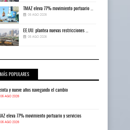
TMAZ eleva 77% movimiento portuario ...
05 AGO 2026
EE.UU. plantea nuevas restricciones ...
05 AGO 2026
MÁS POPULARES
einta y nueve años navegando el cambio
Treinta y nue
05 AGO 2026
05 AGO 2026
AZ eleva 77% movimiento portuario y servicios
TMAZ eleva 77
05 AGO 2026
05 AGO 2026