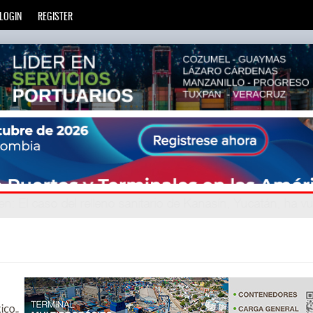
LOGIN
REGISTER
ien
avegand
: La transformación del comercio marítimo mundial