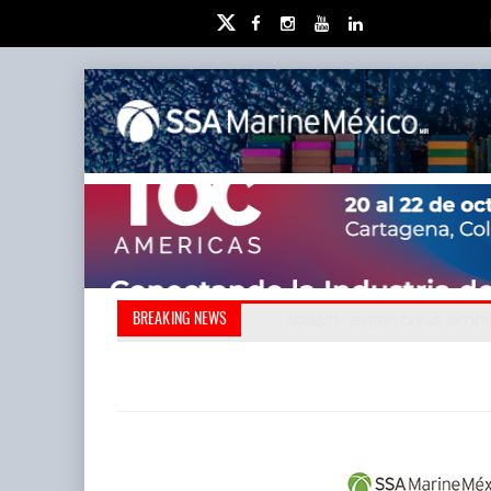
Kanasín, evitar crisis amb
Treinta y nueve años n
BREAKING NEWS
también ha redefini