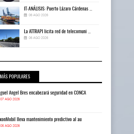
IT-ANÁLISIS: Puerto Lázaro Cárdenas ...
06 AGO 2026
La ATTRAPI licita red de telecomuni ...
06 AGO 2026
MÁS POPULARES
guel Ángel Bres encabezará seguridad en CONCA
Miguel Ángel 
07 AGO 2026
07 AGO 2026
xonMobil lleva mantenimiento predictivo al au
ExxonMobil lle
05 AGO 2026
05 AGO 2026