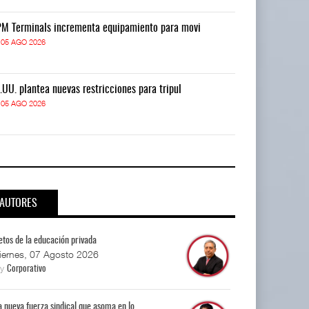
M Terminals incrementa equipamiento para movi
APM Terminals
05 AGO 2026
05 AGO 2026
.UU. plantea nuevas restricciones para tripul
EE.UU. plantea
05 AGO 2026
05 AGO 2026
AUTORES
etos de la educación privada
iernes, 07 Agosto 2026
By
Corporativo
a nueva fuerza sindical que asoma en lo...