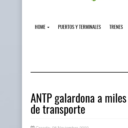
HOME
PUERTOS Y TERMINALES
TRENES
ANTP galardona a miles
de transporte
Miguel Ángel Bres encabezará segur
07 AGO 2026
Creado: 08 Noviembre 2022