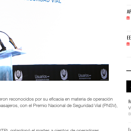
APM Terminals incrementa equipamiento para movi
AP
05 AGO 2026
EE.UU. plantea nuevas restricciones para tripul
EE
05 AGO 2026
eron reconocidos por su eficacia en materia de operación
R
sajeros, con el Premio Nacional de Seguridad Vial (PNSV),
V
NTP), galardonó el martes a cientos de operadores,
L