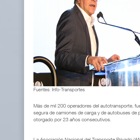
APM Terminals incrementa equipamiento para movi
05 AGO 2026
EE.UU. plantea nuevas restricciones para tripul
05 AGO 2026
Fuentes: Info-Transportes
Más de mil 200 operadores del autotransporte, fu
segura de camiones de carga y de autobuses de pa
otorgado por 23 años consecutivos.
La Asociación Nacional del Transporte Privado (A