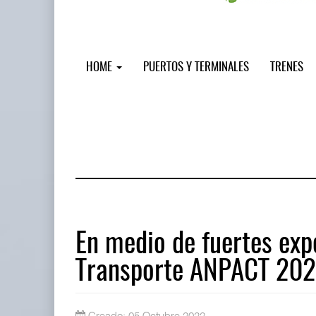
HOME
PUERTOS Y TERMINALES
TRENES
En medio de fuertes exp
Transporte ANPACT 20
AMANAC, treinta y nueve años naveg
05 AGO 2026
Creado: 05 Octubre 2022