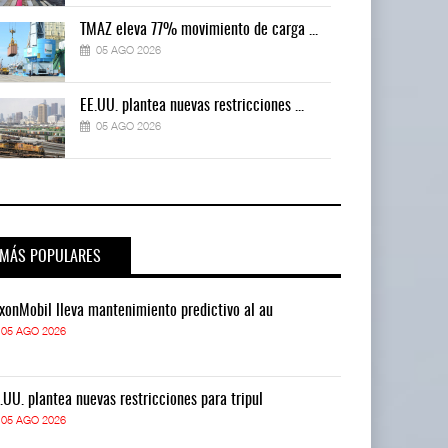
TMAZ eleva 77% movimiento de carga ...
05 AGO 2026
EE.UU. plantea nuevas restricciones ...
05 AGO 2026
MÁS POPULARES
xonMobil lleva mantenimiento predictivo al au
ExxonMobil lle
05 AGO 2026
05 AGO 2026
.UU. plantea nuevas restricciones para tripul
EE.UU. plantea
05 AGO 2026
05 AGO 2026