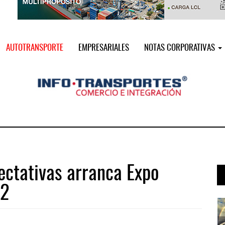
AUTOTRANSPORTE
EMPRESARIALES
NOTAS CORPORATIVAS
ectativas arranca Expo
22
a ...
AMANAC, treinta y nueve años navega ...
05 AGO 2026