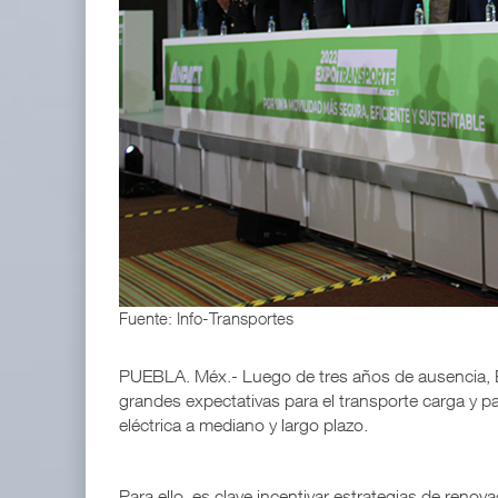
APM Terminals incrementa equipamiento para movi
05 AGO 2026
TMAZ eleva 77% movimiento de carga suelta y ser
05 AGO 2026
Fuente: Info-Transportes
PUEBLA. Méx.- Luego de tres años de ausencia,
grandes expectativas para el transporte carga y p
eléctrica a mediano y largo plazo.
Para ello, es clave incentivar estrategias de renovac