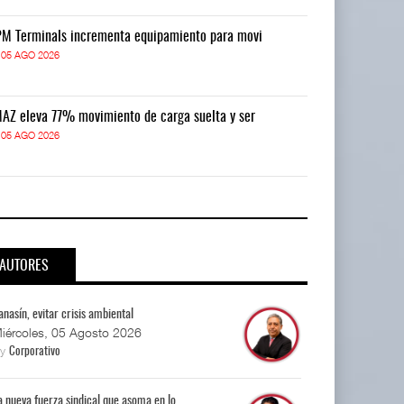
M Terminals incrementa equipamiento para movi
APM Terminals
05 AGO 2026
05 AGO 2026
AZ eleva 77% movimiento de carga suelta y ser
TMAZ eleva 77
05 AGO 2026
05 AGO 2026
AUTORES
anasín, evitar crisis ambiental
iércoles, 05 Agosto 2026
By
Corporativo
a nueva fuerza sindical que asoma en lo...