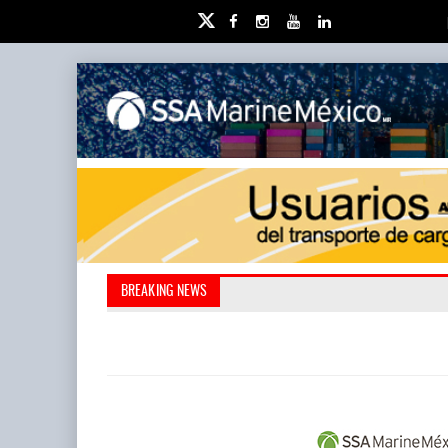
Kanasín, evitar crisis amb
AMANAC, treinta y nu
BREAKING NEWS
también ha redefini