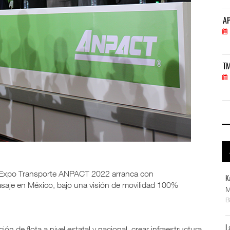
APM Terminals incrementa equipamiento para movi
AP
05 AGO 2026
TMAZ eleva 77% movimiento de carga suelta y ser
TM
05 AGO 2026
 Expo Transporte ANPACT 2022 arranca con
K
asaje en México, bajo una visión de movilidad 100%
M
ión de flota a nivel estatal y nacional, crear infraestructura
L