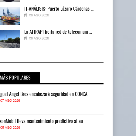
IT-ANÁLISIS: Puerto Lázaro Cárdenas ...
06 AGO 2026
La ATTRAPI licita red de telecomuni ...
06 AGO 2026
MÁS POPULARES
guel Ángel Bres encabezará seguridad en CONCA
Miguel Ángel 
07 AGO 2026
07 AGO 2026
xonMobil lleva mantenimiento predictivo al au
ExxonMobil lle
05 AGO 2026
05 AGO 2026