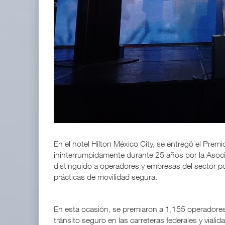
APM Terminals incrementa equipamiento para movi
05 AGO 2026
EE.UU. plantea nuevas restricciones para tripul
05 AGO 2026
En el hotel Hilton México City, se entregó el Pre
ininterrumpidamente durante 25 años por la Asoci
distinguido a operadores y empresas del sector 
prácticas de movilidad segura.
En esta ocasión, se premiaron a 1,155 operadores 
tránsito seguro en las carreteras federales y viali