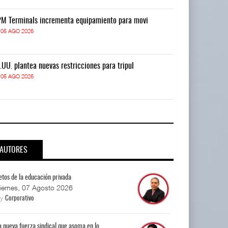
M Terminals incrementa equipamiento para movi
APM Terminals
05 AGO 2026
05 AGO 2026
.UU. plantea nuevas restricciones para tripul
EE.UU. plantea
05 AGO 2026
05 AGO 2026
AUTORES
etos de la educación privada
iernes, 07 Agosto 2026
By
Corporativo
a nueva fuerza sindical que asoma en lo...