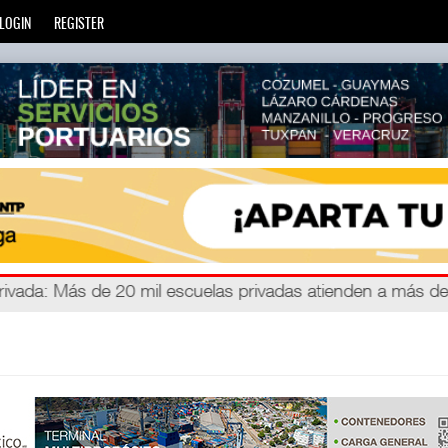
LOGIN
REGISTER
zará
privada
: Más de 20 mil escuelas privadas atienden a más d