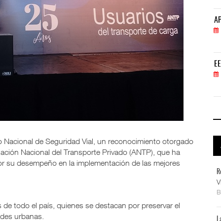
APM Terminals incrementa equipamiento para movi
AP
05 AGO 2026
EE.UU. plantea nuevas restricciones para tripul
EE
05 AGO 2026
mio Nacional de Seguridad Vial, un reconocimiento otorgado
ación Nacional del Transporte Privado (ANTP), que ha
por su desempeño en la implementación de las mejores
R
V
de todo el país, quienes se destacan por preservar el
dades urbanas.
L