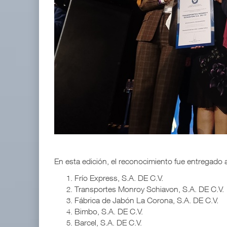
En esta edición, el reconocimiento fue entregado 
Frío Express, S.A. DE C.V.
Transportes Monroy Schiavon, S.A. DE C.V.
Fábrica de Jabón La Corona, S.A. DE C.V.
Bimbo, S.A. DE C.V.
Barcel, S.A. DE C.V.