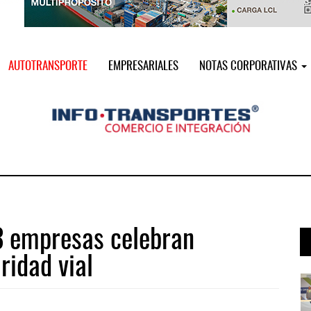
AUTOTRANSPORTE
EMPRESARIALES
NOTAS CORPORATIVAS
3 empresas celebran
ridad vial
i ...
Miguel Ángel Bres encabezará seguri ...
07 AGO 2026