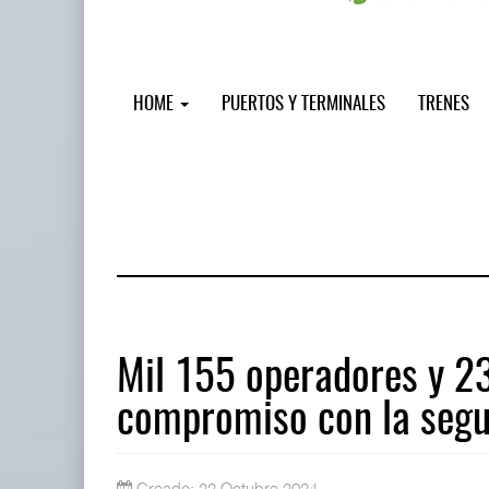
HOME
PUERTOS Y TERMINALES
TRENES
Mil 155 operadores y 2
compromiso con la segu
Miguel Ángel Bres encabezará segur
07 AGO 2026
Creado: 22 Octubre 2024