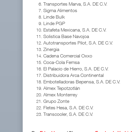
Transportes Marva, S.A. DE C.V.
Sigma Alimentos
Linde Bulk
Linde PGP
Estafeta Mexicana, S.A. DE C.V.
Solistica Base Navojoa
Autotransportes Pilot, S.A. DE C.V.
Zinergia
Cadena Comercial Oxxo
Coca-Cola Femsa
El Palacio de Hierro, S.A. DE C.V.
Distribuidora Arca Continental
Embotelladoras Bepensa, S.A. DE C.V.
Almex Tepotzotlán
Almex Monterrey
Grupo Zonte
Fletes Hesa, S.A. DE C.V.
Transcooler, S.A. DE C.V.