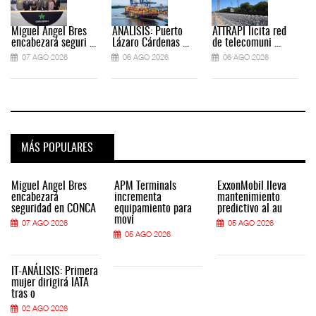
Miguel Ángel Bres
ANÁLISIS: Puerto
ATTRAPI licita red
encabezará seguri ...
Lázaro Cárdenas ...
de telecomuni ...
07 AGO 2026
06 AGO 2026
06 AGO 2026
MÁS POPULARES
Miguel Ángel Bres
APM Terminals
ExxonMobil lleva
encabezará
incrementa
mantenimiento
seguridad en CONCA
equipamiento para
predictivo al au
movi
07 AGO 2026
05 AGO 2026
05 AGO 2026
IT-ANÁLISIS: Primera
mujer dirigirá IATA
tras o
02 AGO 2026