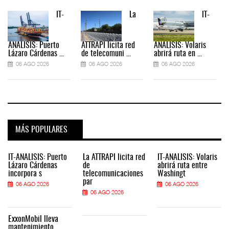
IT-
La
IT-
ANÁLISIS: Puerto
ATTRAPI licita red
ANÁLISIS: Volaris
Lázaro Cárdenas ...
de telecomuni ...
abrirá ruta en ...
06 AGO 2026
06 AGO 2026
06 AGO 2026
MÁS POPULARES
IT-ANÁLISIS: Puerto
La ATTRAPI licita red
IT-ANÁLISIS: Volaris
Lázaro Cárdenas
de
abrirá ruta entre
incorpora s
telecomunicaciones
Washingt
par
06 AGO 2026
06 AGO 2026
06 AGO 2026
ExxonMobil lleva
mantenimiento