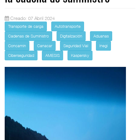
Creado: 07 Abril 2024
Transporte de carga
Autotransporte
Cadenas de Suministro
Digitalización
Aduanas
Concamin
Canacar
Seguridad Vial
Inegi
Ciberseguridad
AMESIS
Kaspersky