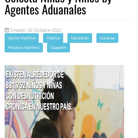
Agentes Aduanales
Creado: 02 Octubre 2022
Sector Marítimo
Puertos
Manzanillo
Aduanas
Proyecto Marítimo
Caaarem