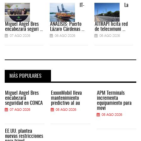
IT-
La
Miguel Ángel Bres
ANÁLISIS: Puerto
ATTRAPI licita red
encabezará seguri ...
Lázaro Cárdenas ...
de telecomuni ...
07 AGO 2026
06 AGO 2026
06 AGO 2026
MÁS POPULARES
Miguel Ángel Bres
ExxonMobil lleva
APM Terminals
encabezará
mantenimiento
incrementa
seguridad en CONCA
predictivo al au
equipamiento para
movi
07 AGO 2026
05 AGO 2026
05 AGO 2026
EE.UU. plantea
nuevas restricciones