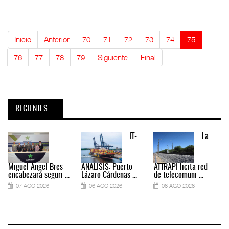
Inicio
Anterior
70
71
72
73
74
75
76
77
78
79
Siguiente
Final
RECIENTES
IT-
La
Miguel Ángel Bres
ANÁLISIS: Puerto
ATTRAPI licita red
encabezará seguri ...
Lázaro Cárdenas ...
de telecomuni ...
07 AGO 2026
06 AGO 2026
06 AGO 2026