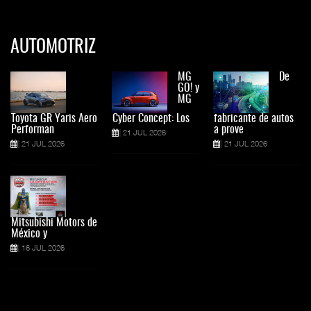
AUTOMOTRIZ
MG
De
GO! y
MG
Toyota GR Yaris Aero
Cyber Concept: Los
fabricante de autos
Performan
a prove
21 JUL 2026
21 JUL 2026
21 JUL 2026
Mitsubishi Motors de
México y
16 JUL 2026