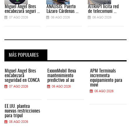
Miguel Ángel Bres
ANÁLISIS: Puerto
ATTRAPI licita red
encabezará seguri ...
Lázaro Cárdenas ...
de telecomuni ...
07 AGO 2026
06 AGO 2026
06 AGO 2026
MÁS POPULARES
Miguel Ángel Bres
ExxonMobil lleva
APM Terminals
encabezará
mantenimiento
incrementa
seguridad en CONCA
predictivo al au
equipamiento para
movi
07 AGO 2026
05 AGO 2026
05 AGO 2026
EE.UU. plantea
nuevas restricciones
para tripul
05 AGO 2026