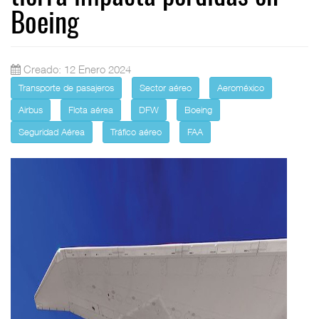
Boeing
Creado: 12 Enero 2024
Transporte de pasajeros
Sector aéreo
Aeroméxico
Airbus
Flota aérea
DFW
Boeing
Seguridad Aérea
Tráfico aéreo
FAA