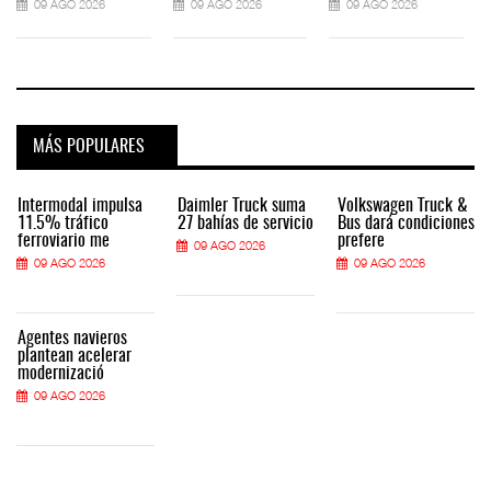
09 AGO 2026
09 AGO 2026
09 AGO 2026
MÁS POPULARES
Intermodal impulsa
Daimler Truck suma
Volkswagen Truck &
11.5% tráfico
27 bahías de servicio
Bus dará condiciones
ferroviario me
prefere
09 AGO 2026
09 AGO 2026
09 AGO 2026
Agentes navieros
plantean acelerar
modernizació
09 AGO 2026