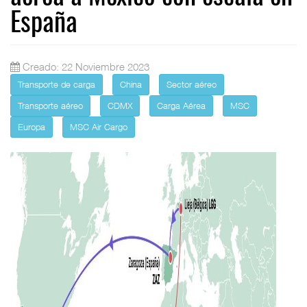
España
Creado: 22 Noviembre 2023
Transporte de carga
China
Sector aéreo
Transporte aéreo
CDMX
Carga Aérea
MSC
Europa
MSC Air Cargo