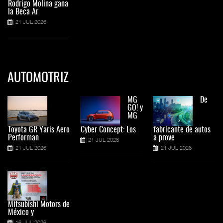
Rodrigo Molina gana
la Beca Ar
21 JUL 2026
AUTOMOTRIZ
MG
De
GO! y
MG
Toyota GR Yaris Aero
Cyber Concept: Los
fabricante de autos
Performan
a prove
21 JUL 2026
21 JUL 2026
21 JUL 2026
Mitsubishi Motors de
México y
16 JUL 2026