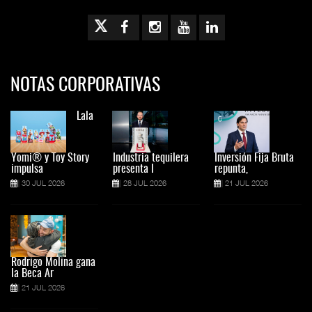
NOTAS CORPORATIVAS
Lala
Yomi® y Toy Story
Industria tequilera
Inversión Fija Bruta
impulsa
presenta l
repunta,
30 JUL 2026
28 JUL 2026
21 JUL 2026
Rodrigo Molina gana
la Beca Ar
21 JUL 2026