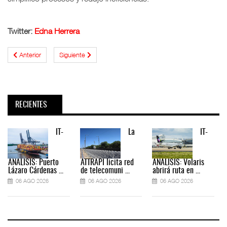
Twitter:
Edna Herrera
Anterior
Siguiente
RECIENTES
IT-
La
IT-
ANÁLISIS: Puerto
ATTRAPI licita red
ANÁLISIS: Volaris
Lázaro Cárdenas ...
de telecomuni ...
abrirá ruta en ...
06 AGO 2026
06 AGO 2026
06 AGO 2026