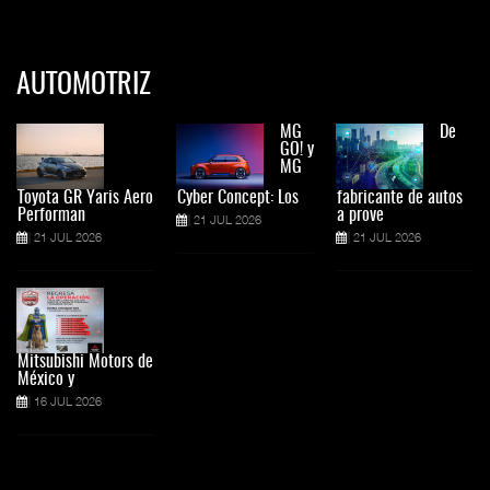
AUTOMOTRIZ
MG
De
GO! y
MG
Toyota GR Yaris Aero
Cyber Concept: Los
fabricante de autos
Performan
a prove
21 JUL 2026
21 JUL 2026
21 JUL 2026
Mitsubishi Motors de
México y
16 JUL 2026