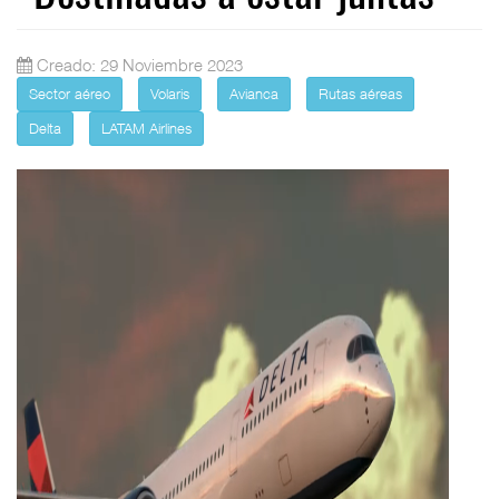
Creado: 29 Noviembre 2023
Sector aéreo
Volaris
Avianca
Rutas aéreas
Delta
LATAM Airlines