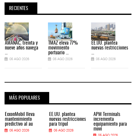
RECIENTES
AMANAC, treinta y
TMAZ eleva 77%
EE.UU. plantea
nueve años navega
movimiento
nuevas restricciones
...
portuario ...
...
.
05 AGO 2026
05 AGO 2026
05 AGO 2026
MÁS POPULARES
ExxonMobil lleva
EE.UU. plantea
APM Terminals
mantenimiento
nuevas restricciones
incrementa
predictivo al au
para tripul
equipamiento para
movi
05 AGO 2026
05 AGO 2026
05 AGO 2026