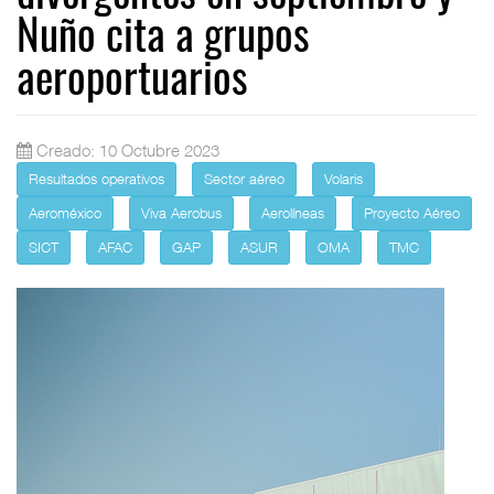
Nuño cita a grupos
aeroportuarios
Creado: 10 Octubre 2023
Resultados operativos
Sector aéreo
Volaris
Aeroméxico
Viva Aerobus
Aerolíneas
Proyecto Aéreo
SICT
AFAC
GAP
ASUR
OMA
TMC