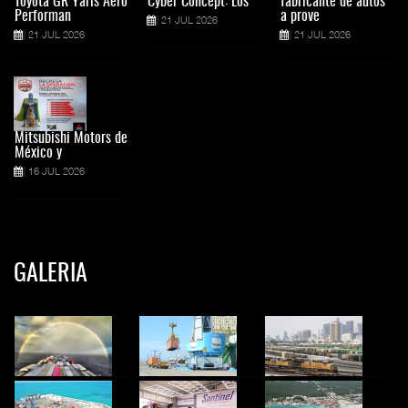
Toyota GR Yaris Aero
Cyber Concept: Los
fabricante de autos
Performan
a prove
21 JUL 2026
21 JUL 2026
21 JUL 2026
Mitsubishi Motors de
México y
16 JUL 2026
GALERIA