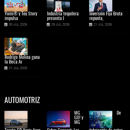
Yomi® y Toy Story
Industria tequilera
Inversión Fija Bruta
impulsa
presenta l
repunta,
30 JUL 2026
28 JUL 2026
21 JUL 2026
Rodrigo Molina gana
la Beca Ar
21 JUL 2026
AUTOMOTRIZ
MG
De
GO! y
MG