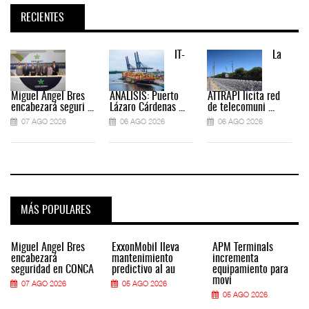
RECIENTES
IT-
La
Miguel Ángel Bres
ANÁLISIS: Puerto
ATTRAPI licita red
encabezará seguri ...
Lázaro Cárdenas ...
de telecomuni ...
07 AGO 2026
06 AGO 2026
06 AGO 2026
MÁS POPULARES
Miguel Ángel Bres
ExxonMobil lleva
APM Terminals
encabezará
mantenimiento
incrementa
seguridad en CONCA
predictivo al au
equipamiento para
movi
07 AGO 2026
05 AGO 2026
05 AGO 2026