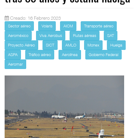
Creado: 16 Febrero 2023
Sector aéreo
Volaris
AICM
Transporte aéreo
Aeroméxico
Viva Aerobus
Rutas aéreas
SAT
Proyecto Aéreo
SICT
AMLO
Monex
Huelga
ASPA
Tráfico aéreo
Aerolínea
Gobierno Federal
Aeromar