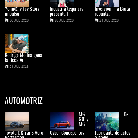
Yomi® y Toy Story
Industria tequilera
Inversión Fija Bruta
impulsa
presenta l
repunta,
30 JUL 2026
28 JUL 2026
21 JUL 2026
Rodrigo Molina gana
la Beca Ar
21 JUL 2026
AUTOMOTRIZ
MG
De
GO! y
MG
Toyota GR Yaris Aero
Cyber Concept: Los
fabricante de autos