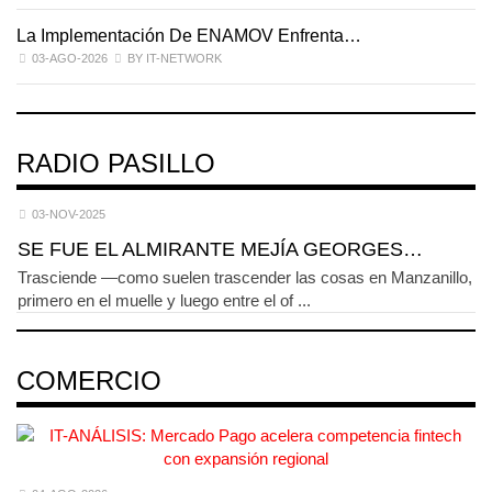
La Implementación De ENAMOV Enfrenta…
D
03-AGO-2026
BY IT-NETWORK
RADIO PASILLO
03-NOV-2025
SE FUE EL ALMIRANTE MEJÍA GEORGES…
Trasciende —como suelen trascender las cosas en Manzanillo,
primero en el muelle y luego entre el of ...
COMERCIO