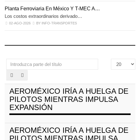
Planta Ferroviaria En México Y T-MEC A…
Los costos extraordinarios derivado…
02-AGO-2026
BY INFO-TRANSPORTES
Introduzca
Cantidad
parte
a
del
mostrar
título
AEROMÉXICO IRÍA A HUELGA DE
PILOTOS MIENTRAS IMPULSA
EXPANSIÓN
AEROMÉXICO IRÍA A HUELGA DE
PILOTOS MIENTRAS IMPULSA