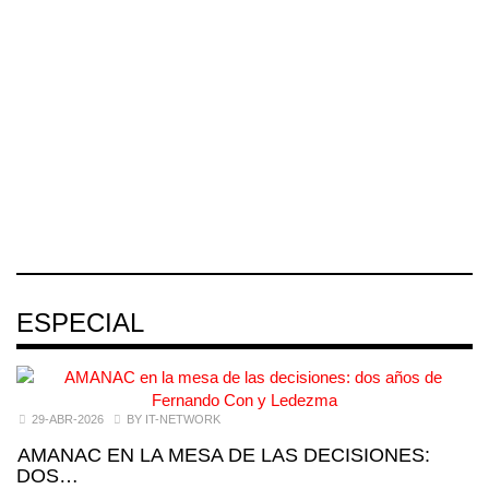
Corredor
Tehuantepec
Sindical de Pilotos
Jalisco-Nayarit
(CIIT) destrabó
Aviadores de
...
México (ASPA)
El corredor
pidió
04 AGO 2026
metropolitano que
conecta Jalisco y
04 AGO 2026
Nayarit inició la
04 AGO 2026
ESPECIAL
29-ABR-2026
BY IT-NETWORK
AMANAC EN LA MESA DE LAS DECISIONES:
DOS…