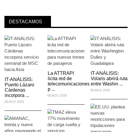
DESTACAMOS
La ATTRAPI
IT-ANÁLISIS:
licita red de
Volaris abrirá ruta
IT-ANÁLISIS:
telecomunicaciones
entre Washin ...
Puerto Lázaro
p ...
Cárdenas
06 AGO 2026
incorpora ...
06 AGO 2026
06 AGO 2026