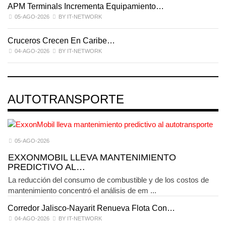
APM Terminals Incrementa Equipamiento…
05-AGO-2026
BY IT-NETWORK
Cruceros Crecen En Caribe…
04-AGO-2026
BY IT-NETWORK
AUTOTRANSPORTE
05-AGO-2026
EXXONMOBIL LLEVA MANTENIMIENTO
PREDICTIVO AL…
La reducción del consumo de combustible y de los costos de
mantenimiento concentró el análisis de em ...
Corredor Jalisco-Nayarit Renueva Flota Con…
T
04-AGO-2026
BY IT-NETWORK