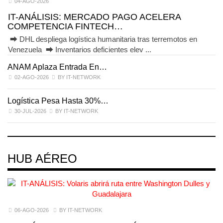
04-AGO-2026
IT-ANÁLISIS: MERCADO PAGO ACELERA
COMPETENCIA FINTECH…
⮕ DHL despliega logística humanitaria tras terremotos en
Venezuela ⮕ Inventarios deficientes elev ...
ANAM Aplaza Entrada En…
I
02-AGO-2026
BY IT-NETWORK
Logística Pesa Hasta 30%…
E
30-JUL-2026
BY IT-NETWORK
HUB AÉREO
06-AGO-2026
BY IT-NETWORK