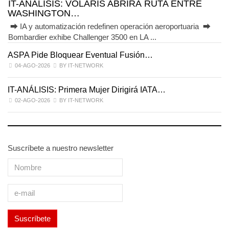
IT-ANÁLISIS: VOLARIS ABRIRÁ RUTA ENTRE
WASHINGTON…
⮕ IA y automatización redefinen operación aeroportuaria ⮕
Bombardier exhibe Challenger 3500 en LA ...
ASPA Pide Bloquear Eventual Fusión…
I
04-AGO-2026
BY IT-NETWORK
IT-ANÁLISIS: Primera Mujer Dirigirá IATA…
IT
02-AGO-2026
BY IT-NETWORK
Suscríbete a nuestro newsletter