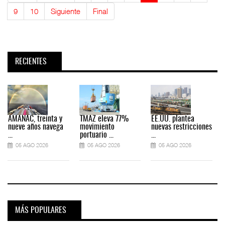
9
10
Siguiente
Final
RECIENTES
AMANAC, treinta y
TMAZ eleva 77%
EE.UU. plantea
nueve años navega
movimiento
nuevas restricciones
...
portuario ...
...
.
05 AGO 2026
05 AGO 2026
05 AGO 2026
MÁS POPULARES