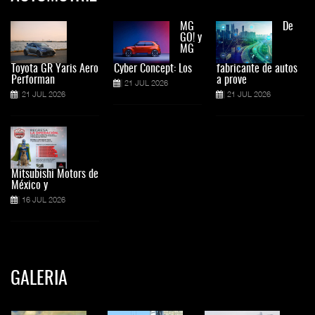
MG
De
GO! y
MG
Toyota GR Yaris Aero
Cyber Concept: Los
fabricante de autos
Performan
a prove
21 JUL 2026
21 JUL 2026
21 JUL 2026
Mitsubishi Motors de
México y
16 JUL 2026
GALERIA