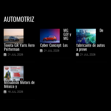
AUTOMOTRIZ
MG
De
GO! y
MG
Toyota GR Yaris Aero
Cyber Concept: Los
fabricante de autos
Performan
a prove
21 JUL 2026
21 JUL 2026
21 JUL 2026
Mitsubishi Motors de
México y
16 JUL 2026