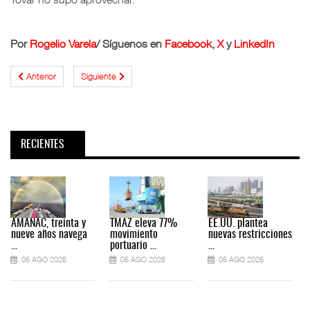
Por
Rogelio Varela
/ Síguenos en
Facebook
,
X
y
LinkedIn
Anterior
Siguiente
RECIENTES
AMANAC, treinta y
TMAZ eleva 77%
EE.UU. plantea
nueve años navega
movimiento
nuevas restricciones
...
portuario ...
...
.
05 AGO 2026
05 AGO 2026
05 AGO 2026