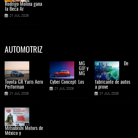
Rodrigo Molina gana
la Beca Ar
21 JUL 2026
AUTOMOTRIZ
MG
De
GO! y
MG
Toyota GR Yaris Aero
Cyber Concept: Los
fabricante de autos
Performan
a prove
21 JUL 2026
21 JUL 2026
21 JUL 2026
Mitsubishi Motors de
México y