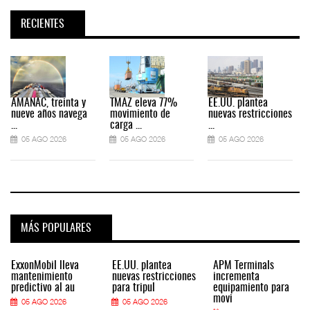
RECIENTES
AMANAC, treinta y
TMAZ eleva 77%
EE.UU. plantea
nueve años navega
movimiento de
nuevas restricciones
...
carga ...
...
.
05 AGO 2026
05 AGO 2026
05 AGO 2026
MÁS POPULARES
ExxonMobil lleva
EE.UU. plantea
APM Terminals
mantenimiento
nuevas restricciones
incrementa
predictivo al au
para tripul
equipamiento para
movi
05 AGO 2026
05 AGO 2026