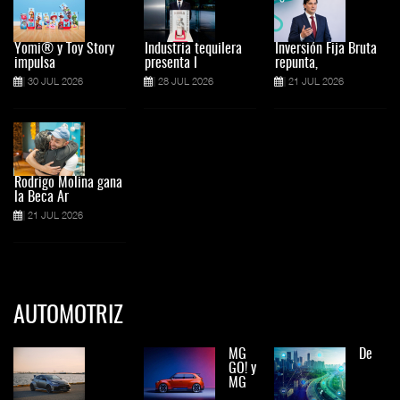
Yomi® y Toy Story
Industria tequilera
Inversión Fija Bruta
impulsa
presenta l
repunta,
30 JUL 2026
28 JUL 2026
21 JUL 2026
Rodrigo Molina gana
la Beca Ar
21 JUL 2026
AUTOMOTRIZ
MG
De
GO! y
MG