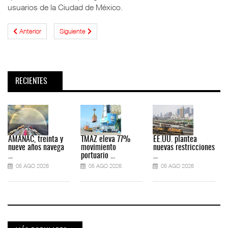
usuarios de la Ciudad de México.
Anterior
Siguiente
RECIENTES
AMANAC, treinta y
TMAZ eleva 77%
EE.UU. plantea
nueve años navega
movimiento
nuevas restricciones
...
portuario ...
...
.
05 AGO 2026
05 AGO 2026
05 AGO 2026