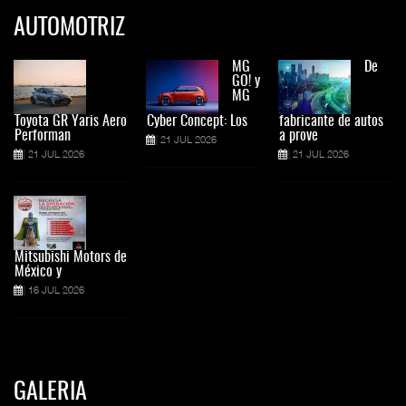
AUTOMOTRIZ
MG
De
GO! y
MG
Toyota GR Yaris Aero
Cyber Concept: Los
fabricante de autos
Performan
a prove
21 JUL 2026
21 JUL 2026
21 JUL 2026
Mitsubishi Motors de
México y
16 JUL 2026
GALERIA