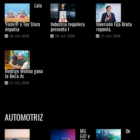
Lala
Yomi® y Toy Story
Industria tequilera
Inversión Fija Bruta
impulsa
presenta l
repunta,
30 JUL 2026
28 JUL 2026
21 JUL 2026
Rodrigo Molina gana
la Beca Ar
21 JUL 2026
AUTOMOTRIZ
MG
De
GO! y