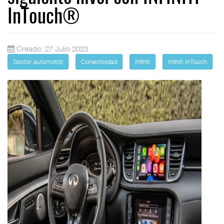
InTouch®
Creado: 27 Julio 2023
Sector automotriz
Conectividad
Infiniti
Infiniti InTouch