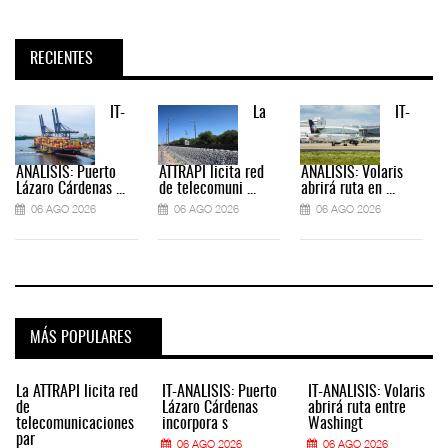
RECIENTES
IT-
La
IT-
ANÁLISIS: Puerto
ATTRAPI licita red
ANÁLISIS: Volaris
Lázaro Cárdenas ...
de telecomuni ...
abrirá ruta en ...
06 AGO 2026
06 AGO 2026
06 AGO 2026
MÁS POPULARES
La ATTRAPI licita red
IT-ANÁLISIS: Puerto
IT-ANÁLISIS: Volaris
de
Lázaro Cárdenas
abrirá ruta entre
telecomunicaciones
incorpora s
Washingt
par
06 AGO 2026
06 AGO 2026