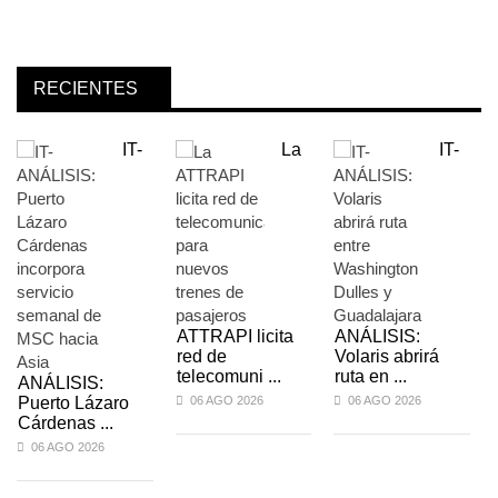
RECIENTES
IT-
La
IT-
ATTRAPI licita
ANÁLISIS:
red de
Volaris abrirá
telecomuni ...
ruta en ...
ANÁLISIS:
Puerto Lázaro
06 AGO 2026
06 AGO 2026
Cárdenas ...
06 AGO 2026