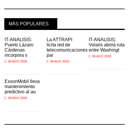
MÁS POPULARES
IT-ANÁLISIS:
La ATTRAPI
IT-ANÁLISIS:
Puerto Lázaro
licita red de
Volaris abrirá ruta
Cárdenas
telecomunicaciones
entre Washingt
incorpora s
par
06 AGO 2026
06 AGO 2026
06 AGO 2026
ExxonMobil lleva
mantenimiento
predictivo al au
05 AGO 2026