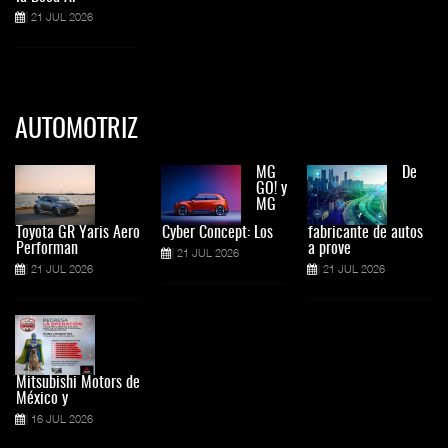
21 JUL 2026
AUTOMOTRIZ
MG
De
GO! y
MG
Toyota GR Yaris Aero
Cyber Concept: Los
fabricante de autos
Performan
a prove
21 JUL 2026
21 JUL 2026
21 JUL 2026
Mitsubishi Motors de
México y
16 JUL 2026