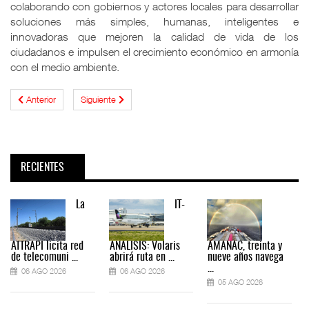
colaborando con gobiernos y actores locales para desarrollar
soluciones más simples, humanas, inteligentes e
innovadoras que mejoren la calidad de vida de los
ciudadanos e impulsen el crecimiento económico en armonía
con el medio ambiente.
Anterior
Siguiente
RECIENTES
La
IT-
ATTRAPI licita red
ANÁLISIS: Volaris
AMANAC, treinta y
de telecomuni ...
abrirá ruta en ...
nueve años navega
...
06 AGO 2026
06 AGO 2026
05 AGO 2026