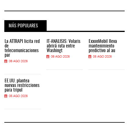
MÁS POPULARES
La ATTRAPI licita red
IT-ANÁLISIS: Volaris
ExxonMobil lleva
de
abrirá ruta entre
mantenimiento
telecomunicaciones
Washingt
predictivo al au
par
06 AGO 2026
05 AGO 2026
06 AGO 2026
EE.UU. plantea
nuevas restricciones
para tripul
05 AGO 2026