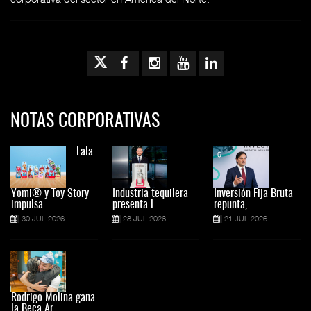
NOTAS CORPORATIVAS
Lala
Yomi® y Toy Story
Industria tequilera
Inversión Fija Bruta
impulsa
presenta l
repunta,
30 JUL 2026
28 JUL 2026
21 JUL 2026
Rodrigo Molina gana
la Beca Ar