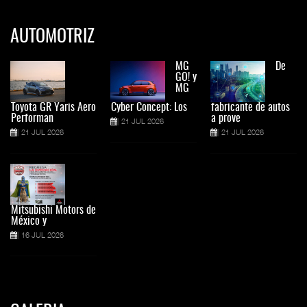
AUTOMOTRIZ
MG
De
GO! y
MG
Toyota GR Yaris Aero
Cyber Concept: Los
fabricante de autos
Performan
a prove
21 JUL 2026
21 JUL 2026
21 JUL 2026
Mitsubishi Motors de
México y
16 JUL 2026