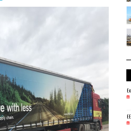
ga ...
TMAZ eleva 77% movimiento de carga ...
05 AGO 2026
 ...
EE.UU. plantea nuevas restricciones ...
05 AGO 2026
ExxonMobil lleva mantenimiento predictivo al au
Ex
05 AGO 2026
EE.UU. plantea nuevas restricciones para tripul
EE
05 AGO 2026