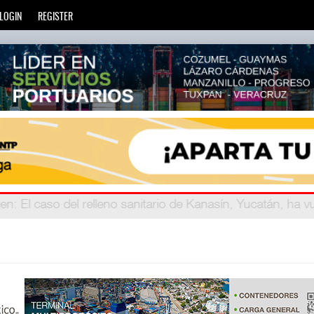
LOGIN
REGISTER
ien
eve años
: La transformación del comercio marítimo mundia