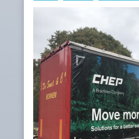
TMAZ eleva 77% movimiento de car
05 AGO 2026
EE.UU. plantea nuevas restricciones
05 AGO 2026
ExxonMobil lleva mantenimiento predictivo al au
05 AGO 2026
EE.UU. plantea nuevas restricciones para tripul
05 AGO 2026