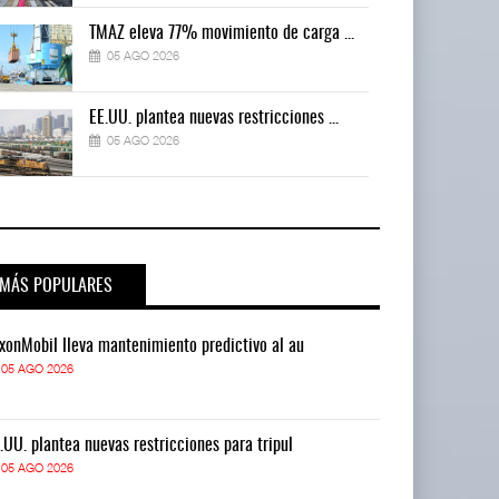
TMAZ eleva 77% movimiento de carga ...
05 AGO 2026
EE.UU. plantea nuevas restricciones ...
05 AGO 2026
MÁS POPULARES
xonMobil lleva mantenimiento predictivo al au
ExxonMobil lle
05 AGO 2026
05 AGO 2026
.UU. plantea nuevas restricciones para tripul
EE.UU. plantea
05 AGO 2026
05 AGO 2026