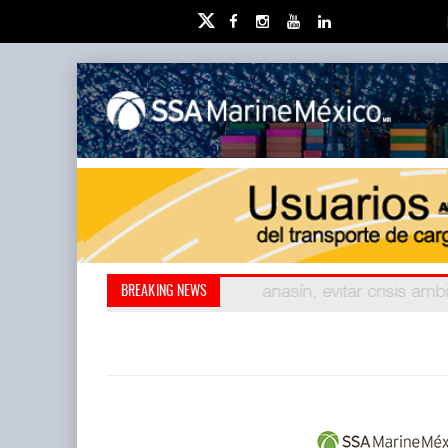
Kanasín, evitar crisis amb
AMANAC, treinta y nu
BREAKING NEWS
también ha redefini