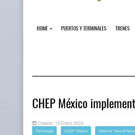
HOME
PUERTOS Y TERMINALES
TRENES
CHEP México implement
AMANAC, treinta y nueve años naveg
Creado: 13 Enero 2023
05 AGO 2026
Tecnologia
CHEP México
Sistema Track&Trace