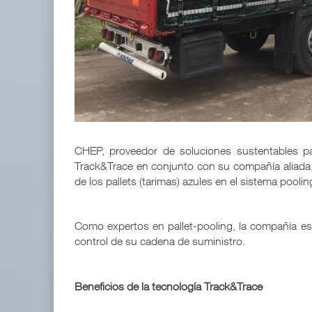
APM Terminals incrementa equipamiento para movi
05 AGO 2026
TMAZ eleva 77% movimiento de carga suelta y ser
05 AGO 2026
CHEP, proveedor de soluciones sustentables pa
Track&Trace en conjunto con su compañía aliada, B
de los pallets (tarimas) azules en el sistema poolin
Como expertos en pallet-pooling, la compañía est
control de su cadena de suministro.
Beneficios de la tecnología Track&Trace