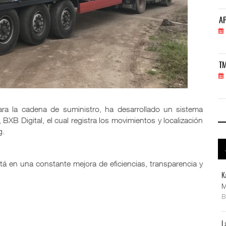
APM Terminals incrementa equipamiento para movi
AP
05 AGO 2026
TMAZ eleva 77% movimiento de carga suelta y ser
TM
05 AGO 2026
ra la cadena de suministro, ha desarrollado un sistema
XB Digital, el cual registra los movimientos y localización
g.
á en una constante mejora de eficiencias, transparencia y
K
M
L