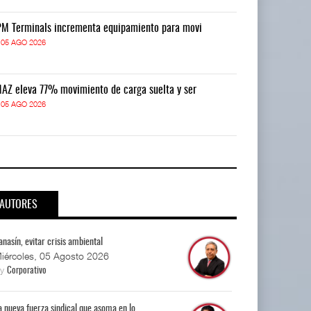
M Terminals incrementa equipamiento para movi
APM Terminals
05 AGO 2026
05 AGO 2026
AZ eleva 77% movimiento de carga suelta y ser
TMAZ eleva 77
05 AGO 2026
05 AGO 2026
AUTORES
anasín, evitar crisis ambiental
iércoles, 05 Agosto 2026
By
Corporativo
a nueva fuerza sindical que asoma en lo...