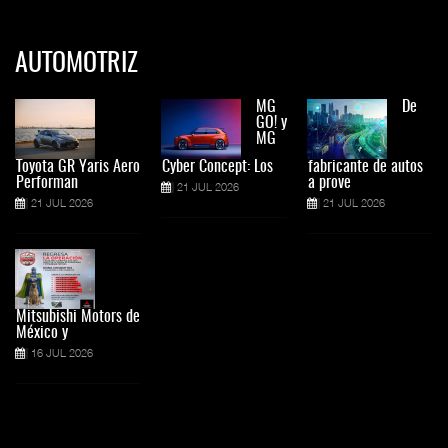
AUTOMOTRIZ
MG
De
GO! y
MG
Toyota GR Yaris Aero
Cyber Concept: Los
fabricante de autos
Performan
a prove
21 JUL 2026
21 JUL 2026
21 JUL 2026
Mitsubishi Motors de
México y
16 JUL 2026