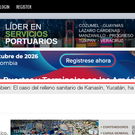
LOGIN
REGISTER
ien
avegand
: La transformación del comercio marítimo mundial