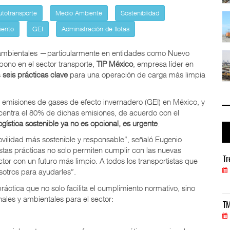
utotransporte
Medio Ambiente
Sostenibilidad
io ...
TMAZ eleva 77% movimiento portuario ...
05 AGO 2026
iento
GEI
Administración de flotas
ioambientales —particularmente en entidades como Nuevo
 ...
EE.UU. plantea nuevas restricciones ...
bono en el sector transporte,
TIP México
, empresa líder en
05 AGO 2026
s
seis prácticas clave
para una operación de carga más limpia
s emisiones de gases de efecto invernadero (GEI) en México, y
ncentra el 80% de dichas emisiones, de acuerdo con el
logística sostenible ya no es opcional, es urgente
.
lidad más sostenible y responsable”, señaló Eugenio
Estas prácticas no solo permiten cumplir con las nuevas
Treinta y nueve años navegando el cambio
Tr
tor con un futuro más limpio. A todos los transportistas que
05 AGO 2026
otros para ayudarles”.
áctica que no solo facilita el cumplimiento normativo, sino
ales y ambientales para el sector:
TMAZ eleva 77% movimiento portuario y servicios
TM
05 AGO 2026