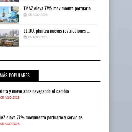
TMAZ eleva 77% movimiento portuario ...
05 AGO 2026
EE.UU. plantea nuevas restricciones ...
05 AGO 2026
MÁS POPULARES
einta y nueve años navegando el cambio
Treinta y nue
05 AGO 2026
05 AGO 2026
AZ eleva 77% movimiento portuario y servicios
TMAZ eleva 77
05 AGO 2026
05 AGO 2026