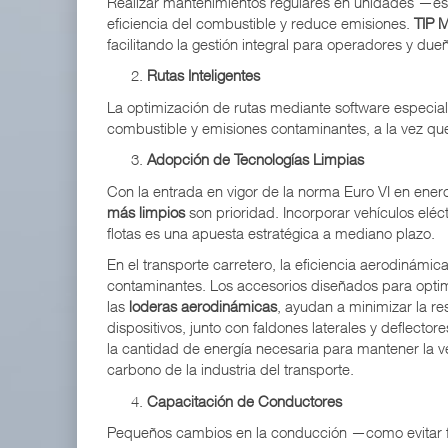
Realizar mantenimientos regulares en unidades —e
eficiencia del combustible y reduce emisiones.
TIP 
EE.UU. plantea nuevas restricciones para tripul
facilitando la gestión integral para operadores y dueñ
05 AGO 2026
Rutas Inteligentes
La optimización de rutas mediante software especia
combustible y emisiones contaminantes, a la vez que m
ExxonMobil lleva mantenimiento predictivo al au
05 AGO 2026
Adopción de Tecnologías Limpias
Con la entrada en vigor de la norma Euro VI en ene
más limpios
son prioridad. Incorporar vehículos eléct
flotas es una apuesta estratégica a mediano plazo.
En el transporte carretero, la eficiencia aerodinámi
contaminantes. Los accesorios diseñados para optimi
las
loderas aerodinámicas
, ayudan a minimizar la re
dispositivos, junto con faldones laterales y deflect
la cantidad de energía necesaria para mantener la v
carbono de la industria del transporte.
Capacitación de Conductores
Pequeños cambios en la conducción —como evitar 