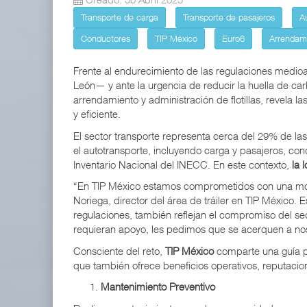
Transporte de carga
Transporte de pasajeros
A
TMAZ eleva 77% movimiento portuar
05 AGO 2026
Conductores
TIP México
Euro6
Arrendam
Frente al endurecimiento de las regulaciones med
EE.UU. plantea nuevas restricciones
León— y ante la urgencia de reducir la huella de car
05 AGO 2026
arrendamiento y administración de flotillas, revela la
y eficiente.
El sector transporte representa cerca del 29% de la
el autotransporte, incluyendo carga y pasajeros, co
Inventario Nacional del INECC. En este contexto,
la 
“En TIP México estamos comprometidos con una movi
Noriega, director del área de tráiler en TIP México. 
Treinta y nueve años navegando el cambio
regulaciones, también reflejan el compromiso del sec
05 AGO 2026
requieran apoyo, les pedimos que se acerquen a nos
Consciente del reto,
TIP México
comparte una guía pr
que también ofrece beneficios operativos, reputacion
TMAZ eleva 77% movimiento portuario y servicios
Mantenimiento Preventivo
05 AGO 2026