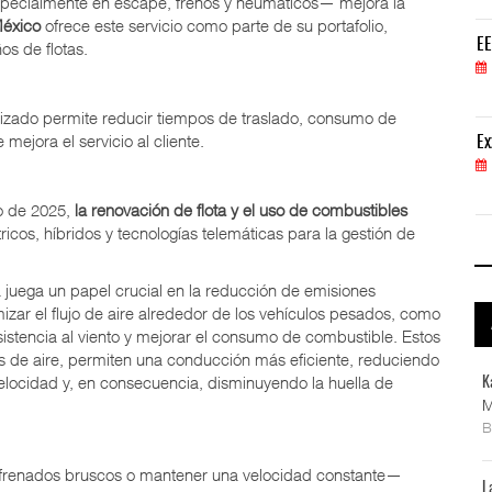
specialmente en escape, frenos y neumáticos— mejora la
México
ofrece este servicio como parte de su portafolio,
EE.UU. plantea nuevas restricciones para tripul
EE
os de flotas.
05 AGO 2026
lizado permite reducir tiempos de traslado, consumo de
ejora el servicio al cliente.
ExxonMobil lleva mantenimiento predictivo al au
Ex
05 AGO 2026
ro de 2025,
la renovación de flota y el uso de combustibles
ricos, híbridos y tecnologías telemáticas para la gestión de
ca juega un papel crucial en la reducción de emisiones
zar el flujo de aire alrededor de los vehículos pesados, como
sistencia al viento y mejorar el consumo de combustible. Estos
ores de aire, permiten una conducción más eficiente, reduciendo
elocidad y, en consecuencia, disminuyendo la huella de
K
M
frenados bruscos o mantener una velocidad constante—
L