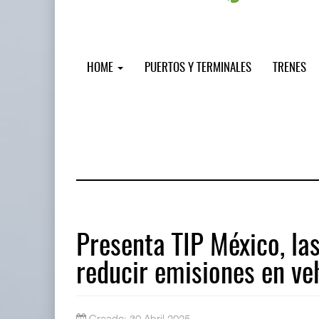
HOME
PUERTOS Y TERMINALES
TRENES
Presenta TIP México, la
reducir emisiones en ve
Treinta y nueve años navegando el c
05 AGO 2026
Creado: 30 Abril 2025