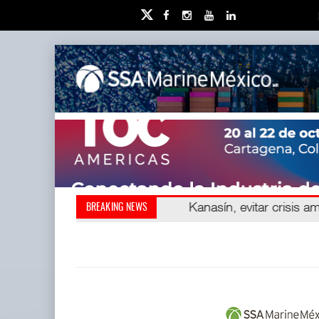
Kanasín, evitar crisis amb
Treinta y nueve años n
BREAKING NEWS
también ha redefini