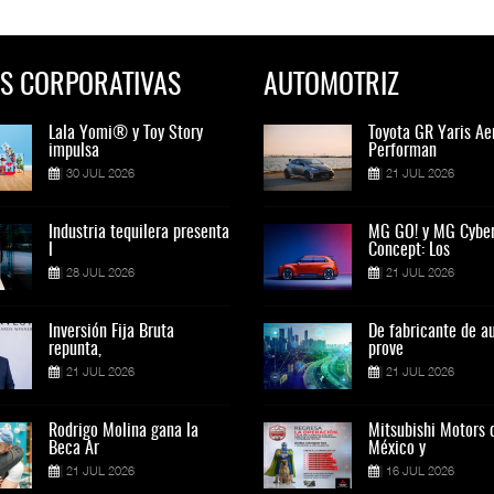
S CORPORATIVAS
AUTOMOTRIZ
Lala Yomi® y Toy Story
Toyota GR Yaris Aero
Lala Yomi® y Toy St
Toyota GR Yaris Ae
impulsa
Performan
impulsa
Performan
30 JUL 2026
21 JUL 2026
30 JUL 2026
21 JUL 2026
Industria tequilera presenta
MG GO! y MG Cyber
Industria tequilera p
MG GO! y MG Cybe
l
Concept: Los
l
Concept: Los
28 JUL 2026
21 JUL 2026
28 JUL 2026
21 JUL 2026
Inversión Fija Bruta
De fabricante de autos a
Inversión Fija Bruta
De fabricante de a
repunta,
prove
repunta,
prove
21 JUL 2026
21 JUL 2026
21 JUL 2026
21 JUL 2026
Rodrigo Molina gana la
Mitsubishi Motors de
Rodrigo Molina gana 
Mitsubishi Motors 
Beca Ar
México y
Beca Ar
México y
21 JUL 2026
16 JUL 2026
21 JUL 2026
16 JUL 2026