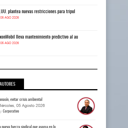
.UU. plantea nuevas restricciones para tripul
EE.UU. plantea
05 AGO 2026
05 AGO 2026
xonMobil lleva mantenimiento predictivo al au
ExxonMobil lle
05 AGO 2026
05 AGO 2026
AUTORES
anasín, evitar crisis ambiental
iércoles, 05 Agosto 2026
By
Corporativo
a nueva fuerza sindical que asoma en lo...