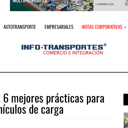
AUTOTRANSPORTE
EMPRESARIALES
NOTAS CORPORATIVAS
s 6 mejores prácticas para
hículos de carga
 ...
Treinta y nueve años navegando el c ...
05 AGO 2026