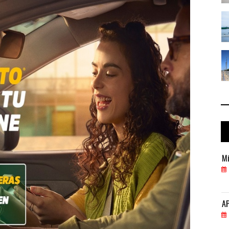
 ...
IT-ANÁLISIS: Puerto Lázaro Cárdenas ...
06 AGO 2026
 ...
La ATTRAPI licita red de telecomuni ...
06 AGO 2026
Miguel Ángel Bres encabezará seguridad en CONCA
Mi
07 AGO 2026
APM Terminals incrementa equipamiento para movi
AP
05 AGO 2026