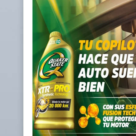
IT-ANÁLISIS: Puerto Lázaro Cárdenas
06 AGO 2026
La ATTRAPI licita red de telecomuni
06 AGO 2026
Miguel Ángel Bres encabezará seguridad en CONCA
07 AGO 2026
APM Terminals incrementa equipamiento para movi
05 AGO 2026