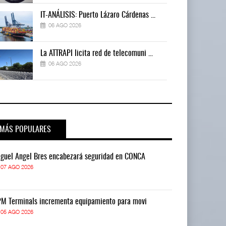
IT-ANÁLISIS: Puerto Lázaro Cárdenas ...
06 AGO 2026
La ATTRAPI licita red de telecomuni ...
06 AGO 2026
MÁS POPULARES
guel Ángel Bres encabezará seguridad en CONCA
Miguel Ángel 
07 AGO 2026
07 AGO 2026
M Terminals incrementa equipamiento para movi
APM Terminals
05 AGO 2026
05 AGO 2026