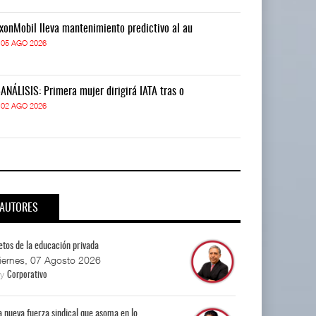
xonMobil lleva mantenimiento predictivo al au
ExxonMobil lle
05 AGO 2026
05 AGO 2026
-ANÁLISIS: Primera mujer dirigirá IATA tras o
IT-ANÁLISIS: P
02 AGO 2026
02 AGO 2026
AUTORES
etos de la educación privada
iernes, 07 Agosto 2026
By
Corporativo
a nueva fuerza sindical que asoma en lo...