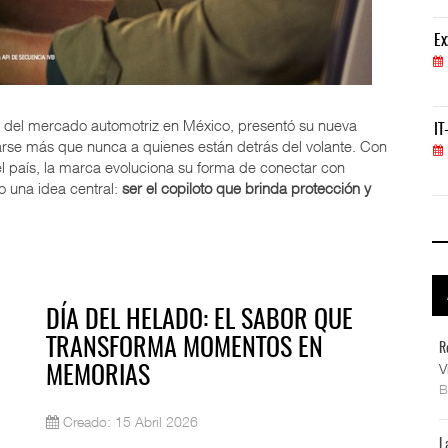
ExxonMobil lleva mantenimiento predictivo al au
Ex
05 AGO 2026
 del mercado automotriz en México, presentó su nueva
IT-ANÁLISIS: Primera mujer dirigirá IATA tras o
IT
se más que nunca a quienes están detrás del volante. Con
02 AGO 2026
país, la marca evoluciona su forma de conectar con
o una idea central:
ser el copiloto que brinda protección y
DÍA DEL HELADO: EL SABOR QUE
TRANSFORMA MOMENTOS EN
R
V
MEMORIAS
Creado: 15 Abril 2026
L