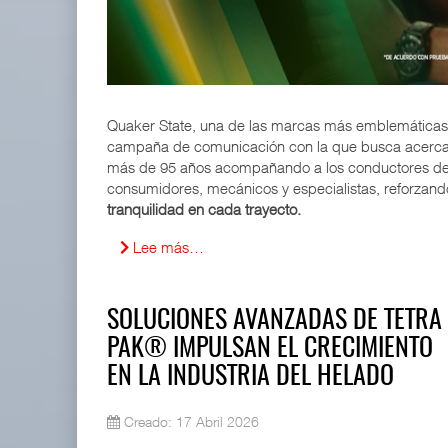
ExxonMobil lleva mantenimiento predictivo al au
05 AGO 2026
Quaker State, una de las marcas más emblemáticas
IT-ANÁLISIS: Primera mujer dirigirá IATA tras o
campaña de comunicación con la que busca acercar
02 AGO 2026
más de 95 años acompañando a los conductores del 
consumidores, mecánicos y especialistas, reforzand
tranquilidad en cada trayecto.
Lee más…
SOLUCIONES AVANZADAS DE TETRA
PAK® IMPULSAN EL CRECIMIENTO
EN LA INDUSTRIA DEL HELADO
Creado: 17 Abril 2026