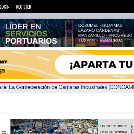
LOGIN
REGISTER
á
ada
: Más de 20 mil escuelas privadas atienden a más de ci