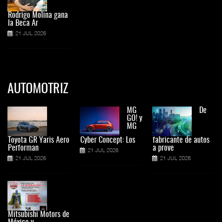
Rodrigo Molina gana
la Beca Ar
21 JUL 2026
AUTOMOTRIZ
MG
De
GO! y
MG
Toyota GR Yaris Aero
Cyber Concept: Los
fabricante de autos
Performan
a prove
21 JUL 2026
21 JUL 2026
21 JUL 2026
Mitsubishi Motors de