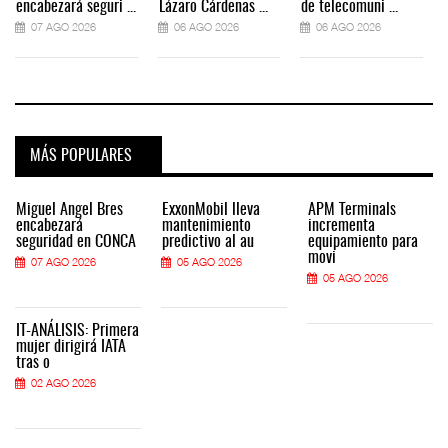
encabezará seguri ...
Lázaro Cárdenas ...
de telecomuni ...
07 AGO 2026
06 AGO 2026
06 AGO 2026
MÁS POPULARES
Miguel Ángel Bres
ExxonMobil lleva
APM Terminals
encabezará
mantenimiento
incrementa
seguridad en CONCA
predictivo al au
equipamiento para
movi
07 AGO 2026
05 AGO 2026
05 AGO 2026
IT-ANÁLISIS: Primera
mujer dirigirá IATA
tras o
02 AGO 2026