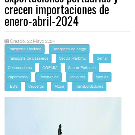
crecen importaciones de
enero-abril-2024
Creado: 22 Mayo 2024
Transporte Marítimo
Transporte de carga
Transporte de pasajeros
Sector Marítimo
Semar
Contenedores
CGPMM
Sector Portuario
Importación
Exportación
Vehículos
buques
TEU´s
Cruceros
Altura
Transbordadores