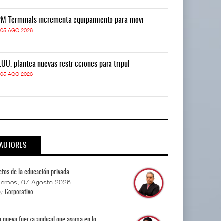
M Terminals incrementa equipamiento para movi
APM Terminals
05 AGO 2026
05 AGO 2026
.UU. plantea nuevas restricciones para tripul
EE.UU. plantea
05 AGO 2026
05 AGO 2026
AUTORES
etos de la educación privada
iernes, 07 Agosto 2026
By
Corporativo
a nueva fuerza sindical que asoma en lo...