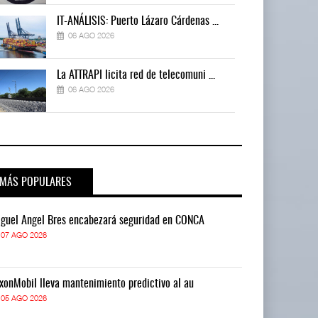
IT-ANÁLISIS: Puerto Lázaro Cárdenas ...
06 AGO 2026
La ATTRAPI licita red de telecomuni ...
06 AGO 2026
MÁS POPULARES
guel Ángel Bres encabezará seguridad en CONCA
Miguel Ángel 
07 AGO 2026
07 AGO 2026
xonMobil lleva mantenimiento predictivo al au
ExxonMobil lle
05 AGO 2026
05 AGO 2026