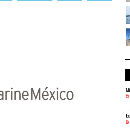
 ...
IT-ANÁLISIS: Puerto Lázaro Cárdenas ...
06 AGO 2026
 ...
La ATTRAPI licita red de telecomuni ...
06 AGO 2026
Miguel Ángel Bres encabezará seguridad en CONCA
Mi
07 AGO 2026
ExxonMobil lleva mantenimiento predictivo al au
Ex
05 AGO 2026