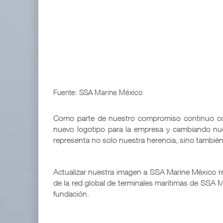
APM Terminals incrementa equipamiento para movi
05 AGO 2026
EE.UU. plantea nuevas restricciones para tripul
05 AGO 2026
Fuente: SSA Marine México
Como parte de nuestro compromiso continuo con
nuevo logotipo para la empresa y cambiando n
representa no solo nuestra herencia, sino también
Actualizar nuestra imagen a SSA Marine México r
de la red global de terminales marítimas de SSA
fundación.