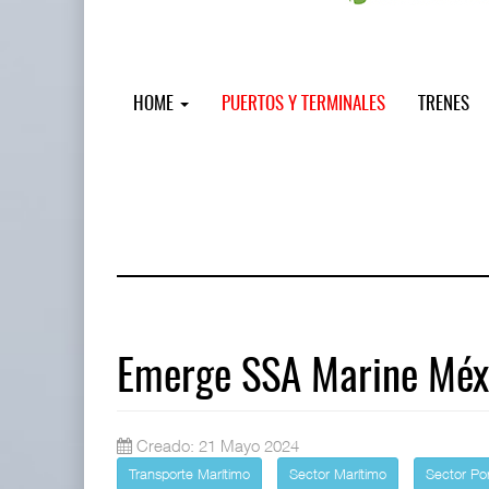
HOME
PUERTOS Y TERMINALES
TRENES
Emerge SSA Marine Méx
Miguel Ángel Bres encabezará segur
Creado: 21 Mayo 2024
07 AGO 2026
Transporte Marítimo
Sector Marítimo
Sector Por