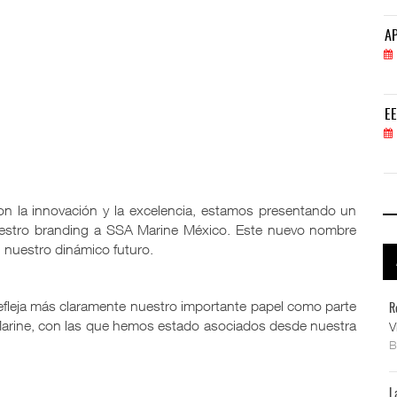
APM Terminals incrementa equipamiento para movi
AP
05 AGO 2026
EE.UU. plantea nuevas restricciones para tripul
EE
05 AGO 2026
 la innovación y la excelencia, estamos presentando un
uestro branding a SSA Marine México. Este nuevo nombre
 nuestro dinámico futuro.
efleja más claramente nuestro importante papel como parte
R
 Marine, con las que hemos estado asociados desde nuestra
V
L