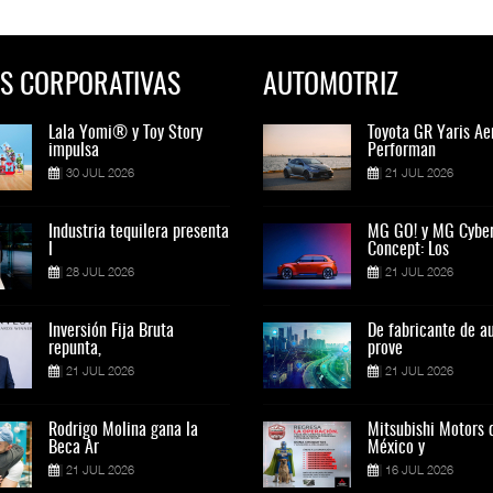
S CORPORATIVAS
AUTOMOTRIZ
Lala Yomi® y Toy Story
Toyota GR Yaris Aero
Lala Yomi® y Toy St
Toyota GR Yaris Ae
impulsa
Performan
impulsa
Performan
30 JUL 2026
21 JUL 2026
30 JUL 2026
21 JUL 2026
Industria tequilera presenta
MG GO! y MG Cyber
Industria tequilera p
MG GO! y MG Cybe
l
Concept: Los
l
Concept: Los
28 JUL 2026
21 JUL 2026
28 JUL 2026
21 JUL 2026
Inversión Fija Bruta
De fabricante de autos a
Inversión Fija Bruta
De fabricante de a
repunta,
prove
repunta,
prove
21 JUL 2026
21 JUL 2026
21 JUL 2026
21 JUL 2026
Rodrigo Molina gana la
Mitsubishi Motors de
Rodrigo Molina gana 
Mitsubishi Motors 
Beca Ar
México y
Beca Ar
México y
21 JUL 2026
16 JUL 2026
21 JUL 2026
16 JUL 2026