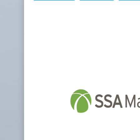
IT-ANÁLISIS: Puerto Lázaro Cárdenas
06 AGO 2026
La ATTRAPI licita red de telecomuni
06 AGO 2026
Miguel Ángel Bres encabezará seguridad en CONCA
07 AGO 2026
ExxonMobil lleva mantenimiento predictivo al au
05 AGO 2026