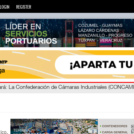
LOGIN
REGISTER
á
ada
: Más de 20 mil escuelas privadas atienden a más de ci