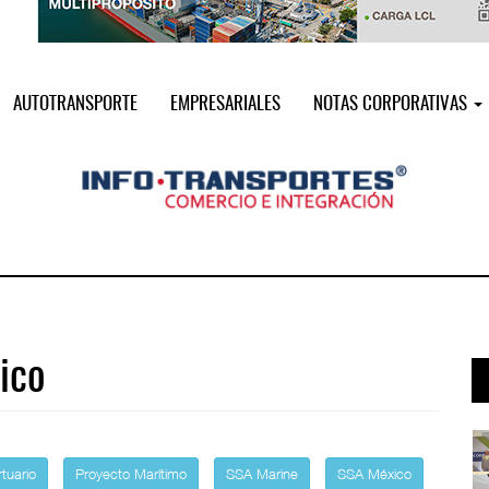
AUTOTRANSPORTE
EMPRESARIALES
NOTAS CORPORATIVAS
ico
i ...
Miguel Ángel Bres encabezará seguri ...
07 AGO 2026
tuario
Proyecto Marítimo
SSA Marine
SSA México