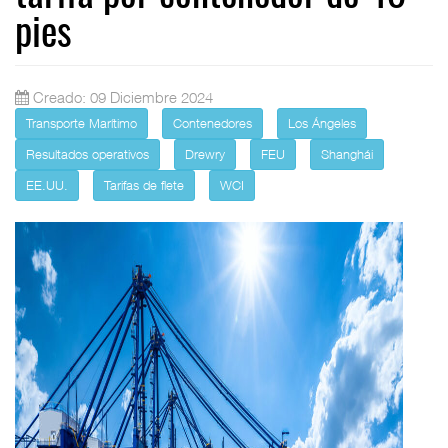
pies
Creado: 09 Diciembre 2024
Transporte Marítimo
Contenedores
Los Ángeles
Resultados operativos
Drewry
FEU
Shanghái
EE.UU.
Tarifas de flete
WCI