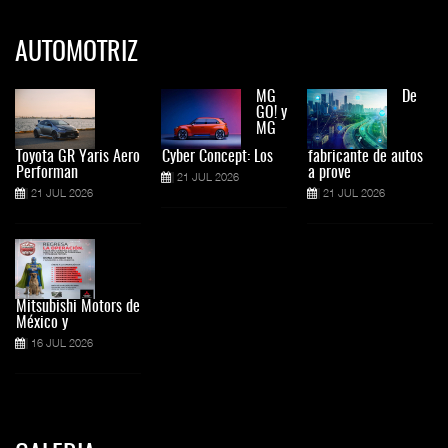
AUTOMOTRIZ
MG
De
GO! y
MG
Toyota GR Yaris Aero
Cyber Concept: Los
fabricante de autos
Performan
a prove
21 JUL 2026
21 JUL 2026
21 JUL 2026
Mitsubishi Motors de
México y
16 JUL 2026