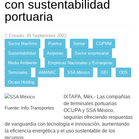
con sustentabilidad
portuaria
Creado: 30 Septiembre 2022
Sector Marítimo
Puertos
Semar
CGPMM
Sustentabilidad
Asiponas
Sector empresarial
Medio Ambiente
Empresas Nacionales y Extranjeras
Terminales
AMANAC
SSA México
GEI
ODS
Ocupa Holding
IXTAPA, Méx.- Las compañías
de terminales portuarias
Fuente: Info-Transportes
OCUPA y SSA México,
seguirán ofreciendo respuestas
de vanguardia con tecnología e innovación, aumentando
la eficiencia energética y el uso sustentable de los
recursos.