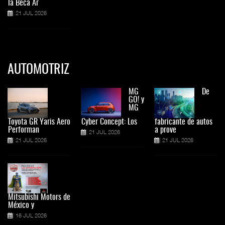
la Beca Ar
21 JUL 2026
AUTOMOTRIZ
MG
De
GO! y
MG
Toyota GR Yaris Aero
Cyber Concept: Los
fabricante de autos
Performan
a prove
21 JUL 2026
21 JUL 2026
21 JUL 2026
Mitsubishi Motors de
México y
16 JUL 2026