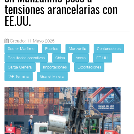
tensiones arancelarias con
EE.UU.
Creado: 11 Mayo 2025
Sector Marítimo
Puertos
Manzanillo
Contenedores
Resultados operativos
China
Acero
EE.UU.
Carga General
Importaciones
Exportaciones
TAP Terminal
Granel Mineral