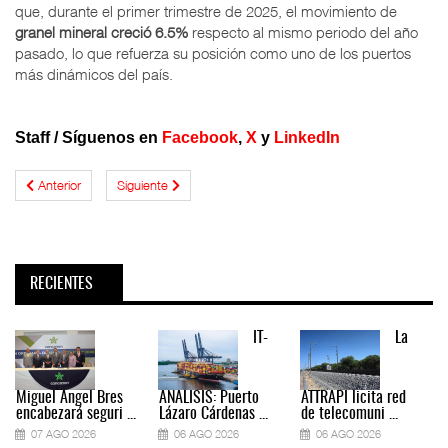
que, durante el primer trimestre de 2025, el movimiento de
granel mineral creció 6.5%
respecto al mismo periodo del año
pasado, lo que refuerza su posición como uno de los puertos
más dinámicos del país.
Staff /
Síguenos en
Facebook
,
X
y
LinkedIn
Anterior
Siguiente
RECIENTES
IT-
La
Miguel Ángel Bres
ANÁLISIS: Puerto
ATTRAPI licita red
encabezará seguri ...
Lázaro Cárdenas ...
de telecomuni ...
07 AGO 2026
06 AGO 2026
06 AGO 2026