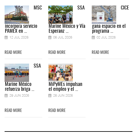
MSC
SSA
CICE
incorpora servicio
Marine México y Vía
gana espacio en el
PAMEX en ...
Esperanz ...
programa ...
12 JUL 2026
06 JUL 2026
02 JUL 2026
READ MORE
READ MORE
READ MORE
SSA
Marine México
MiPyMEs impulsan
refuerza briga ...
el empleo y el ...
29 JUN 2026
26 JUN 2026
READ MORE
READ MORE