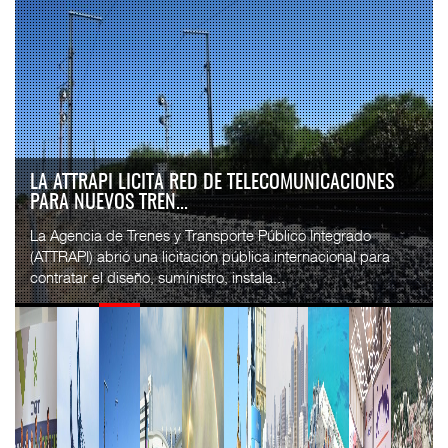
IT-ANÁLISIS: VOLARIS ABRIRÁ RUTA ENTRE
WASHINGTON DULLES Y G...
⮕ IA y automatización redefinen operación aeroportuaria
⮕ Bombardier exhibe Challenger 3500 en LABACE 2026
Volaris anunció una nueva ru...