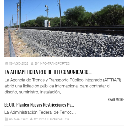
06-AGO-2026
BY INFO-TRANSPORTES
LA ATTRAPI LICITA RED DE TELECOMUNICACIO…
La Agencia de Trenes y Transporte Público Integrado (ATTRAPI)
abrió una licitación pública internacional para contratar el
diseño, suministro, instalación,
READ MORE
EE.UU. Plantea Nuevas Restricciones Pa…
La Administración Federal de Ferroc…
05-AGO-2026
BY INFO-TRANSPORTES