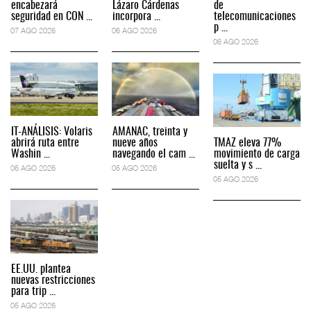
encabezará
Lázaro Cárdenas
de
seguridad en CON ...
incorpora ...
telecomunicaciones
p ...
07 AGO 2026
06 AGO 2026
06 AGO 2026
IT-ANÁLISIS: Volaris
AMANAC, treinta y
abrirá ruta entre
nueve años
TMAZ eleva 77%
Washin ...
navegando el cam ...
movimiento de carga
suelta y s ...
06 AGO 2026
05 AGO 2026
05 AGO 2026
EE.UU. plantea
nuevas restricciones
para trip ...
05 AGO 2026