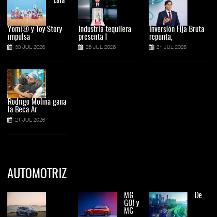
Lala
Yomi® y Toy Story
Industria tequilera
Inversión Fija Bruta
impulsa
presenta l
repunta,
30 JUL 2026
28 JUL 2026
21 JUL 2026
Rodrigo Molina gana
la Beca Ar
21 JUL 2026
AUTOMOTRIZ
MG
De
GO! y
MG