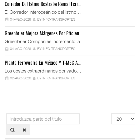
Corredor Del Istmo Destraba Ramal Ferr…
El Corredor Interoceánico del Istmo…
04-AGO-2026
BY INFO-TRANSPORTES
Greenbrier Mejora Márgenes Por Eficien…
Greenbrier Companies incrementó la …
04-AGO-2026
BY INFO-TRANSPORTES
Planta Ferroviaria En México Y T-MEC A…
Los costos extraordinarios derivado…
02-AGO-2026
BY INFO-TRANSPORTES
Introduzca
Cantidad
parte
a
del
mostrar
título