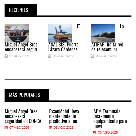
RECIENTES
IT-
La
Miguel Ángel Bres
ANÁLISIS: Puerto
ATTRAPI licita red
encabezará seguri ...
Lázaro Cárdenas ...
de telecomuni ...
07 AGO 2026
06 AGO 2026
06 AGO 2026
MÁS POPULARES
Miguel Ángel Bres
ExxonMobil lleva
APM Terminals
encabezará
mantenimiento
incrementa
seguridad en CONCA
predictivo al au
equipamiento para
movi
07 AGO 2026
05 AGO 2026
05 AGO 2026