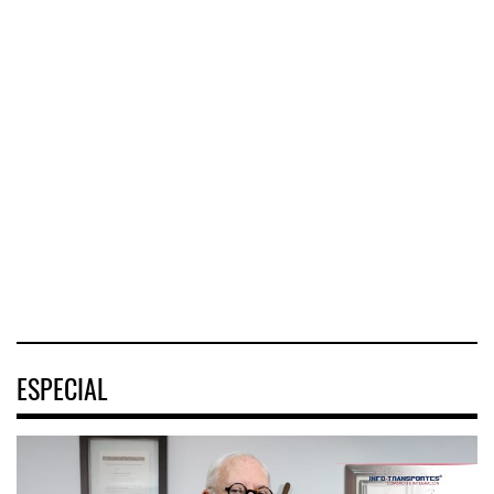
Corredor del Istmo
Corredor Jalisco-
destra ...
Nayarit ...
Cruceros crecen en
Caribe ...
El Corredor
El corredor
COZUMEL, Méx.
Interoceánico del
metropolitano que
— El arribo de
Istmo de
conecta Jalisco y
pasajeros en
Tehuantepec (CIIT)
Nayarit inició la
cruceros a la
destrabó
turística
04 AGO 2026
04 AGO 2026
04 AGO 2026
ESPECIAL