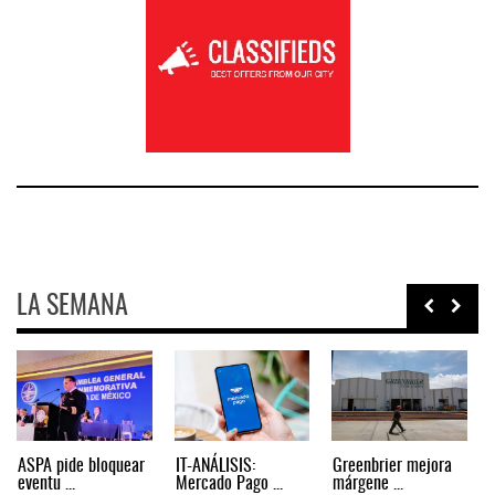
LA SEMANA
Miguel Ángel Bres
IT-ANÁLISIS: Puerto
La ATTRAPI licita
encabez ...
Lázar ...
red de ...