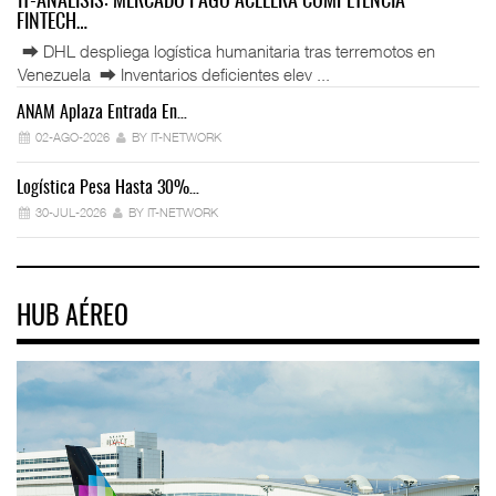
IT-ANÁLISIS: MERCADO PAGO ACELERA COMPETENCIA
FINTECH…
⮕ DHL despliega logística humanitaria tras terremotos en
Venezuela ⮕ Inventarios deficientes elev ...
ANAM Aplaza Entrada En…
IT
02-AGO-2026
BY IT-NETWORK
Logística Pesa Hasta 30%…
Ex
30-JUL-2026
BY IT-NETWORK
HUB AÉREO