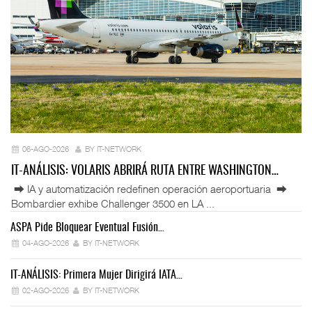
06-AGO-2026
BY IT-NETWORK
IT-ANÁLISIS: VOLARIS ABRIRÁ RUTA ENTRE WASHINGTON…
⮕ IA y automatización redefinen operación aeroportuaria ⮕
Bombardier exhibe Challenger 3500 en LA ...
ASPA Pide Bloquear Eventual Fusión…
IT
04-AGO-2026
BY IT-NETWORK
IT-ANÁLISIS: Primera Mujer Dirigirá IATA…
IT
02-AGO-2026
BY IT-NETWORK