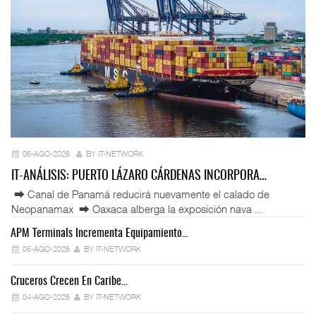
06-AGO-2026
BY IT-NETWORK
IT-ANÁLISIS: PUERTO LÁZARO CÁRDENAS INCORPORA…
⮕ Canal de Panamá reducirá nuevamente el calado de
Neopanamax ⮕ Oaxaca alberga la exposición nava ...
APM Terminals Incrementa Equipamiento…
05-AGO-2026
BY IT-NETWORK
Cruceros Crecen En Caribe…
04-AGO-2026
BY IT-NETWORK