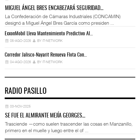
MIGUEL ÁNGEL BRES ENCABEZARÁ SEGURIDAD…
La Confederación de Cámaras Industriales (CONCAMIN)
designó a Miguel Ángel Bres García como presiden ...
ExxonMobil Lleva Mantenimiento Predictivo Al…
La
05-AGO-2026
BY IT-NETWORK
Corredor Jalisco-Nayarit Renueva Flota Con…
Tr
04-AGO-2026
BY IT-NETWORK
RADIO PASILLO
03-NOV-2025
SE FUE EL ALMIRANTE MEJÍA GEORGES…
Trasciende —como suelen trascender las cosas en Manzanillo,
primero en el muelle y luego entre el of ...