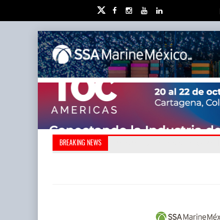
Kanasín, evitar crisis ambien
Treinta y nueve años nave
BREAKING NEWS
redefini