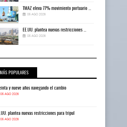
TMAZ eleva 77% movimiento portuario ...
05 AGO 2026
EE.UU. plantea nuevas restricciones ...
05 AGO 2026
MÁS POPULARES
einta y nueve años navegando el cambio
Treinta y nue
05 AGO 2026
05 AGO 2026
.UU. plantea nuevas restricciones para tripul
EE.UU. plantea
05 AGO 2026
05 AGO 2026