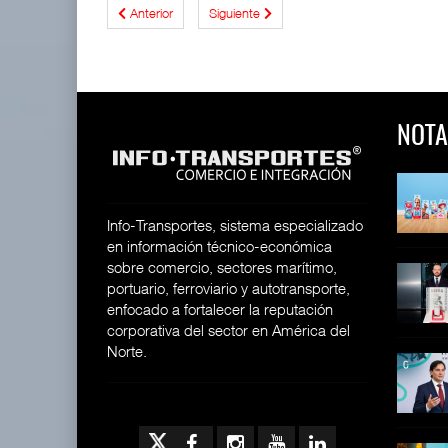
Anterior
Siguiente
NOTA
 y Toy Story
Lala Yomi® y Toy Story
Toyota GR Yaris Aero
impulsa
Performan
26
30 JUL 2026
21 JUL 2026
Info-Transportes, sistema especializado
en información técnico-económica
sobre comercio, sectores marítimo,
equilera presenta
Industria tequilera presenta
MG GO! y MG Cyber
portuario, ferroviario y autotransporte,
l
Concept: Los
26
enfocado a fortalecer la reputación
28 JUL 2026
21 JUL 2026
corporativa del sector en América del
Norte.
ija Bruta
Inversión Fija Bruta
De fabricante de autos a
repunta,
prove
26
21 JUL 2026
21 JUL 2026