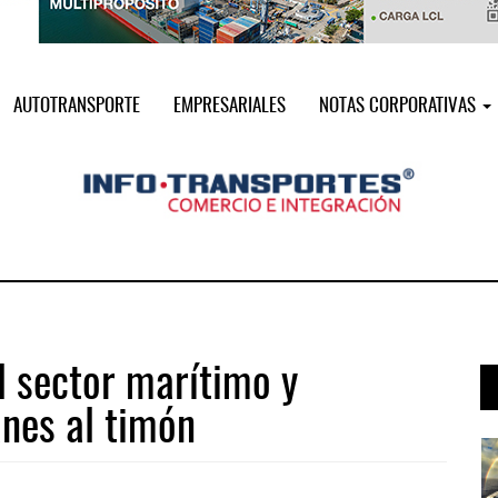
AUTOTRANSPORTE
EMPRESARIALES
NOTAS CORPORATIVAS
l sector marítimo y
anes al timón
 ...
Treinta y nueve años navegando el c ...
05 AGO 2026