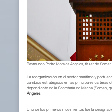
TMAZ eleva 77% movimiento portuario y servicios
05 AGO 2026
ExxonMobil lleva mantenimiento predictivo al au
05 AGO 2026
Raymundo Pedro Morales Ángeles, titular de Semar
La reorganización en el sector marítimo y portuari
cambios estratégicos en las principales carteras 
dependiente de la Secretaría de Marina (Semar), q
Ángeles
.
Uno de los primeros movimientos fue la designaci