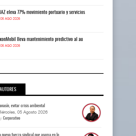
AZ eleva 77% movimiento portuario y servicios
TMAZ eleva 77
05 AGO 2026
05 AGO 2026
xonMobil lleva mantenimiento predictivo al au
ExxonMobil lle
05 AGO 2026
05 AGO 2026
AUTORES
anasín, evitar crisis ambiental
iércoles, 05 Agosto 2026
By
Corporativo
a nueva fuerza sindical que asoma en lo...