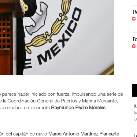
TMAZ eleva 77% movimiento portuario y servicios
TM
05 AGO 2026
ExxonMobil lleva mantenimiento predictivo al au
Ex
05 AGO 2026
o parece haber iniciado con fuerza, impulsando una serie de
de la Coordinación General de Puertos y Marina Mercante,
K
ue encabeza el almirante
Raymundo Pedro Morales
M
ón del capitán de navío
Marco Antonio Martínez Plancarte
L