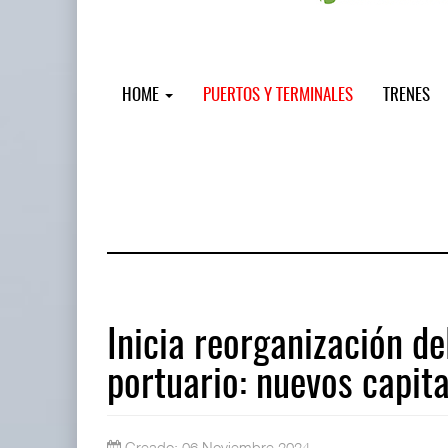
HOME
PUERTOS Y TERMINALES
TRENES
Inicia reorganización de
portuario: nuevos capit
Treinta y nueve años navegando el c
05 AGO 2026
Creado: 06 Noviembre 2024