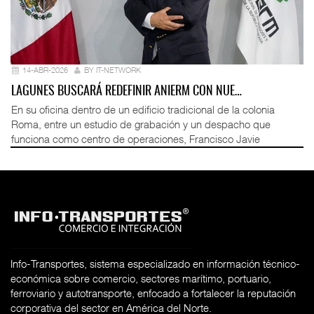
14-ABR-2026
BY IT-NETWORK
LAGUNES BUSCARÁ REDEFINIR ANIERM CON NUE…
En su oficina dentro de un edificio tradicional de la colonia
Roma, entre un estudio de grabación y un despacho que
funciona como centro de operaciones, Francisco Javie
Info-Transportes, sistema especializado en información técnico-
económica sobre comercio, sectores marítimo, portuario,
ferroviario y autotransporte, enfocado a fortalecer la reputación
corporativa del sector en América del Norte.