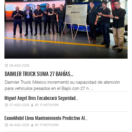
09-AGO-2026
DAIMLER TRUCK SUMA 27 BAHÍAS…
Daimler Truck México incrementó su capacidad de atención
para vehículos pesados en el Bajío con 27 n ...
Miguel Ángel Bres Encabezará Seguridad…
Co
07-AGO-2026
BY IT-NETWORK
ExxonMobil Lleva Mantenimiento Predictivo Al…
La
05-AGO-2026
BY IT-NETWORK