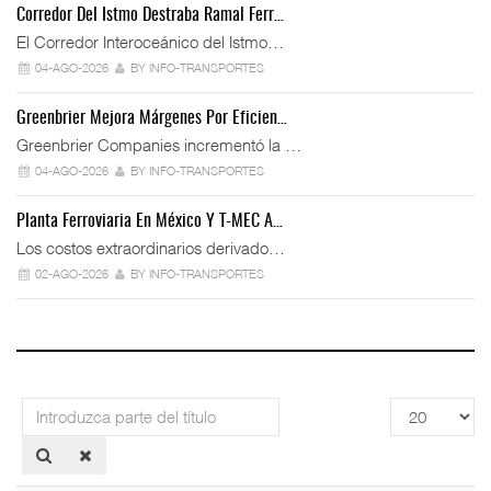
Corredor Del Istmo Destraba Ramal Ferr…
El Corredor Interoceánico del Istmo…
04-AGO-2026
BY INFO-TRANSPORTES
Greenbrier Mejora Márgenes Por Eficien…
Greenbrier Companies incrementó la …
04-AGO-2026
BY INFO-TRANSPORTES
Planta Ferroviaria En México Y T-MEC A…
Los costos extraordinarios derivado…
02-AGO-2026
BY INFO-TRANSPORTES
Introduzca
Cantidad
parte
a
del
mostrar
título