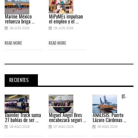
Marine México
MiPyMEs impulsan
refuerza briga ...
el empleo y el ...
29 JUN 2026
26 JUN 2026
READ MORE
READ MORE
RECIENTES
IT-
Daimler Truck suma
Miguel Ángel Bres
ANÁLISIS: Puerto
27 bahías de ser ...
encabezará seguri ...
Lázaro Cárdenas ...
09 AGO 2026
07 AGO 2026
06 AGO 2026