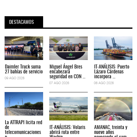
DESTACAMOS
Daimler Truck suma
Miguel Ángel Bres
IT-ANÁLISIS: Puerto
27 bahías de servicio
encabezará
Lázaro Cárdenas
seguridad en CON ...
incorpora ...
09 AGO 2026
07 AGO 2026
06 AGO 2026
La ATTRAPI licita red
de
IT-ANÁLISIS: Volaris
AMANAC, treinta y
telecomunicaciones
abrirá ruta entre
nueve años