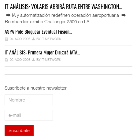
IT-ANÁLISIS: VOLARIS ABRIRÁ RUTA ENTRE WASHINGTON…
⮕ IA y automatización redefinen operación aeroportuaria ⮕
Bombardier exhibe Challenger 3500 en LA ...
ASPA Pide Bloquear Eventual Fusión…
IT
04-AGO-2026
BY IT-NETWORK
IT-ANÁLISIS: Primera Mujer Dirigirá IATA…
IT
02-AGO-2026
BY IT-NETWORK
Suscríbete a nuestro newsletter