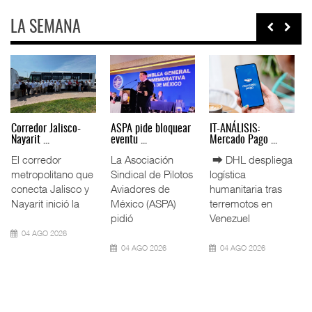
LA SEMANA
Daimler Truck suma
Miguel Ángel Bres
IT-ANÁLISIS: Puerto
27 bah ...
encabez ...
Lázar ...
Daimler Truck
La Confederación
⮕ Canal de
México
de Cámaras
Panamá reducirá
incrementó su
Industriales
nuevamente el
capacidad de
(CONCAMIN)
calado de
atención para vehí
designó a Migu
Neopanamax ⮕
09 AGO 2026
07 AGO 2026
06 AGO 2026