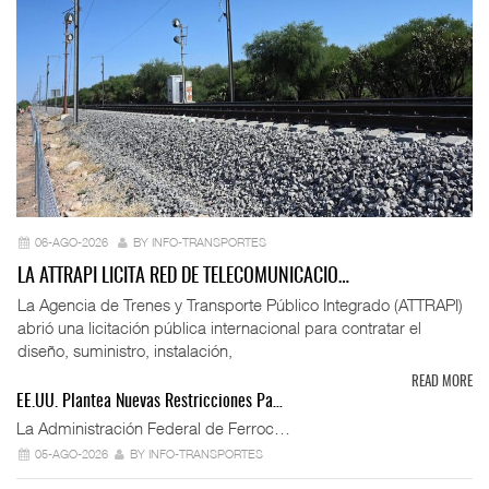
06-AGO-2026
BY INFO-TRANSPORTES
LA ATTRAPI LICITA RED DE TELECOMUNICACIO…
La Agencia de Trenes y Transporte Público Integrado (ATTRAPI)
abrió una licitación pública internacional para contratar el
diseño, suministro, instalación,
READ MORE
EE.UU. Plantea Nuevas Restricciones Pa…
La Administración Federal de Ferroc…
05-AGO-2026
BY INFO-TRANSPORTES