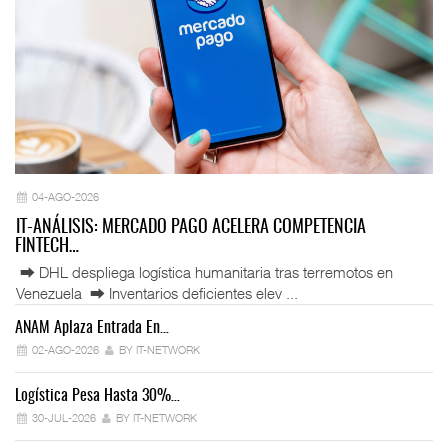
04-AGO-2026
IT-ANÁLISIS: MERCADO PAGO ACELERA COMPETENCIA
FINTECH…
⮕ DHL despliega logística humanitaria tras terremotos en
Venezuela ⮕ Inventarios deficientes elev ...
ANAM Aplaza Entrada En…
IT
02-AGO-2026
BY IT-NETWORK
Logística Pesa Hasta 30%…
Ex
30-JUL-2026
BY IT-NETWORK