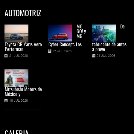
AUTOMOTRIZ
MG
De
GO! y
MG
Toyota GR Yaris Aero
Cyber Concept: Los
fabricante de autos
Performan
a prove
21 JUL 2026
21 JUL 2026
21 JUL 2026
Mitsubishi Motors de
México y
16 JUL 2026