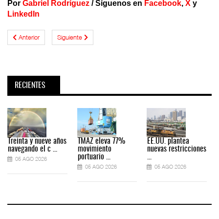
Por
Gabriel Rodríguez
/
Síguenos en
Facebook
,
X
y
LinkedIn
Anterior
Siguiente
RECIENTES
Treinta y nueve años
TMAZ eleva 77%
EE.UU. plantea
navegando el c ...
movimiento
nuevas restricciones
portuario ...
...
05 AGO 2026
05 AGO 2026
05 AGO 2026