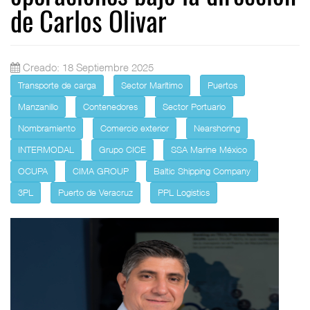
de Carlos Olivar
Creado: 18 Septiembre 2025
Transporte de carga
Sector Marítimo
Puertos
Manzanillo
Contenedores
Sector Portuario
Nombramiento
Comercio exterior
Nearshoring
INTERMODAL
Grupo CICE
SSA Marine México
OCUPA
CIMA GROUP
Baltic Shipping Company
3PL
Puerto de Veracruz
PPL Logistics