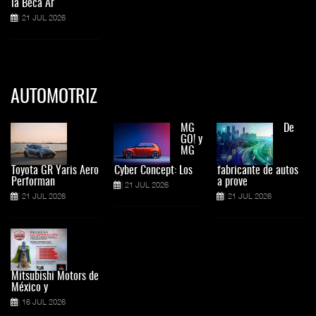
la Beca Ar
21 JUL 2026
AUTOMOTRIZ
MG
De
GO! y
MG
Toyota GR Yaris Aero
Cyber Concept: Los
fabricante de autos
Performan
a prove
21 JUL 2026
21 JUL 2026
21 JUL 2026
Mitsubishi Motors de
México y
16 JUL 2026