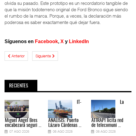
olvida su pasado. Este prototipo es un recordatorio tangible de
que la misión todoterreno original de Ford Bronco sigue siendo
el rumbo de la marca. Porque, a veces, la declaración más
poderosa es saber exactamente qué dejar fuera.
Síguenos en
Facebook
,
X
y
LinkedIn
Anterior
Siguiente
RECIENTES
IT-
La
Miguel Ángel Bres
ANÁLISIS: Puerto
ATTRAPI licita red
encabezará seguri ...
Lázaro Cárdenas ...
de telecomuni ...
07 AGO 2026
06 AGO 2026
06 AGO 2026