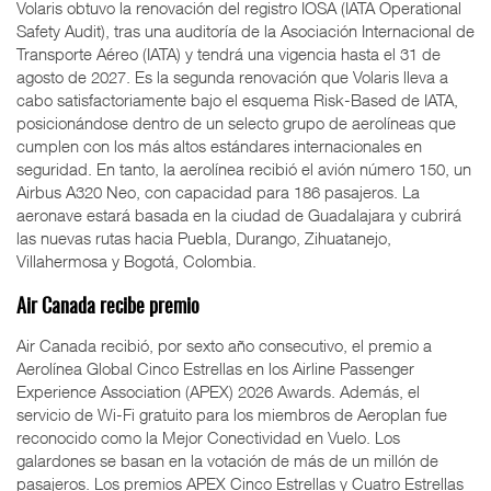
Volaris obtuvo la renovación del registro IOSA (IATA Operational
Safety Audit), tras una auditoría de la Asociación Internacional de
Transporte Aéreo (IATA) y tendrá una vigencia hasta el 31 de
agosto de 2027. Es la segunda renovación que Volaris lleva a
cabo satisfactoriamente bajo el esquema Risk-Based de IATA,
posicionándose dentro de un selecto grupo de aerolíneas que
cumplen con los más altos estándares internacionales en
seguridad. En tanto, la aerolínea recibió el avión número 150, un
Airbus A320 Neo, con capacidad para 186 pasajeros. La
aeronave estará basada en la ciudad de Guadalajara y cubrirá
las nuevas rutas hacia Puebla, Durango, Zihuatanejo,
Villahermosa y Bogotá, Colombia.
Air Canada recibe premio
Air Canada recibió, por sexto año consecutivo, el premio a
Aerolínea Global Cinco Estrellas en los Airline Passenger
Experience Association (APEX) 2026 Awards. Además, el
servicio de Wi-Fi gratuito para los miembros de Aeroplan fue
reconocido como la Mejor Conectividad en Vuelo. Los
galardones se basan en la votación de más de un millón de
pasajeros. Los premios APEX Cinco Estrellas y Cuatro Estrellas