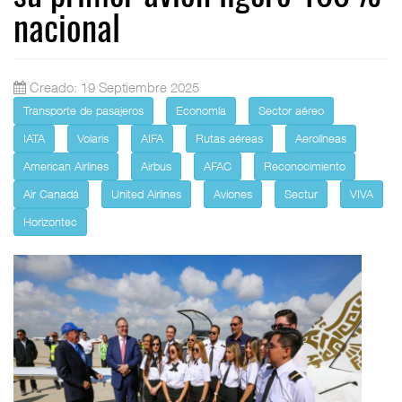
nacional
Creado: 19 Septiembre 2025
Transporte de pasajeros
Economía
Sector aéreo
IATA
Volaris
AIFA
Rutas aéreas
Aerolíneas
American Airlines
Airbus
AFAC
Reconocimiento
Air Canadá
United Airlines
Aviones
Sectur
VIVA
Horizontec