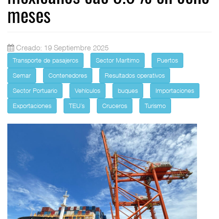
meses
Creado: 19 Septiembre 2025
Transporte de pasajeros
Sector Marítimo
Puertos
Semar
Contenedores
Resultados operativos
Sector Portuario
Vehículos
buques
Importaciones
Exportaciones
TEU´s
Cruceros
Turismo