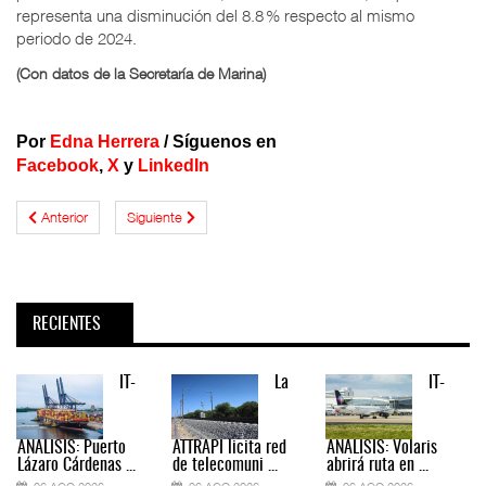
representa una disminución del 8.8 % respecto al mismo
periodo de 2024.
(Con datos de la Secretaría de Marina)
Por
Edna Herrera
/
Síguenos en
Facebook
,
X
y
LinkedIn
Anterior
Siguiente
RECIENTES
IT-
La
IT-
ANÁLISIS: Puerto
ATTRAPI licita red
ANÁLISIS: Volaris
Lázaro Cárdenas ...
de telecomuni ...
abrirá ruta en ...