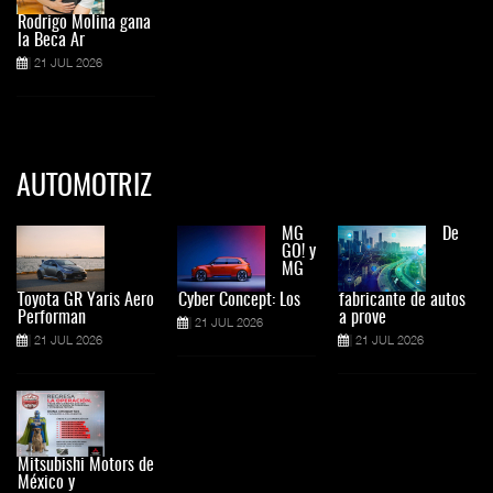
Rodrigo Molina gana
la Beca Ar
21 JUL 2026
AUTOMOTRIZ
MG
De
GO! y
MG
Toyota GR Yaris Aero
Cyber Concept: Los
fabricante de autos
Performan
a prove
21 JUL 2026
21 JUL 2026
21 JUL 2026
Mitsubishi Motors de
México y