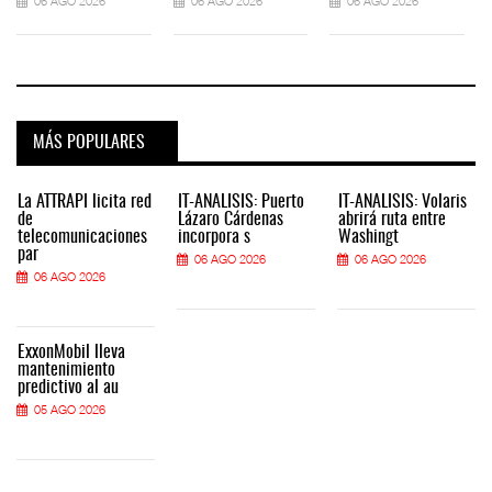
06 AGO 2026
06 AGO 2026
06 AGO 2026
MÁS POPULARES
La ATTRAPI licita red
IT-ANÁLISIS: Puerto
IT-ANÁLISIS: Volaris
de
Lázaro Cárdenas
abrirá ruta entre
telecomunicaciones
incorpora s
Washingt
par
06 AGO 2026
06 AGO 2026
06 AGO 2026
ExxonMobil lleva
mantenimiento
predictivo al au
05 AGO 2026