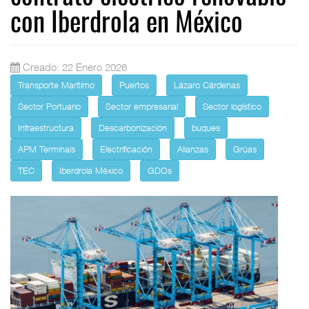
con Iberdrola en México
Creado: 22 Enero 2026
Transporte Marítimo
Puertos
Lázaro Cárdenas
Sector Portuario
Sector empresarial
Sector logístico
Infraestructura
Descarbonización
buques
APM Terminals
Electrificación
Alianzas
Grúas
TEC
Iberdrola México
GDOs