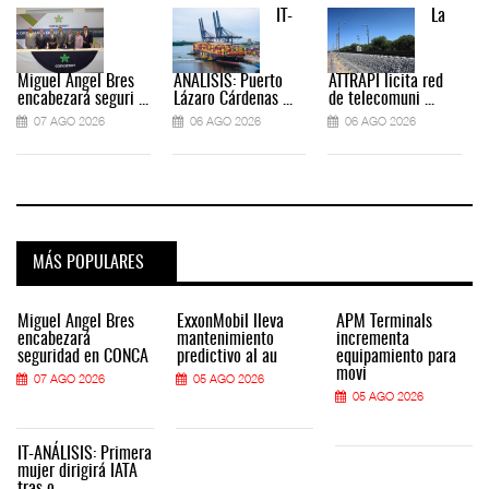
IT-
La
Miguel Ángel Bres
ANÁLISIS: Puerto
ATTRAPI licita red
encabezará seguri ...
Lázaro Cárdenas ...
de telecomuni ...
07 AGO 2026
06 AGO 2026
06 AGO 2026
MÁS POPULARES
Miguel Ángel Bres
ExxonMobil lleva
APM Terminals
encabezará
mantenimiento
incrementa
seguridad en CONCA
predictivo al au
equipamiento para
movi
07 AGO 2026
05 AGO 2026
05 AGO 2026
IT-ANÁLISIS: Primera
mujer dirigirá IATA
tras o