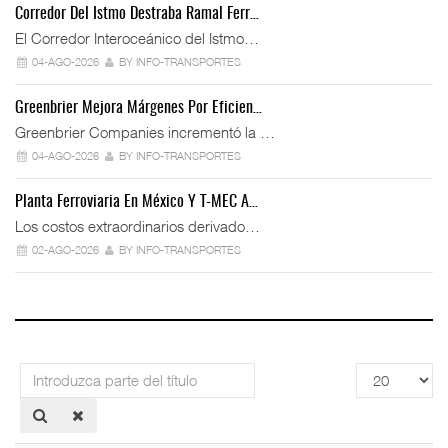
Corredor Del Istmo Destraba Ramal Ferr…
El Corredor Interoceánico del Istmo…
04-AGO-2026
BY INFO-TRANSPORTES
Greenbrier Mejora Márgenes Por Eficien…
Greenbrier Companies incrementó la …
04-AGO-2026
BY INFO-TRANSPORTES
Planta Ferroviaria En México Y T-MEC A…
Los costos extraordinarios derivado…
02-AGO-2026
BY INFO-TRANSPORTES
Introduzca
Cantidad
parte
a
del
mostrar
título