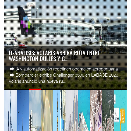
IT-ANÁLISIS: VOLARIS ABRIRÁ RUTA ENTRE
WASHINGTON DULLES Y G...
⮕ IA y automatización redefinen operación aeroportuaria
⮕ Bombardier exhibe Challenger 3500 en LABACE 2026
Volaris anunció una nueva ru...