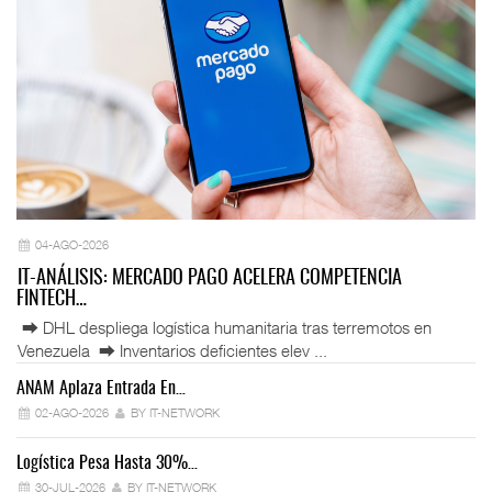
04-AGO-2026
IT-ANÁLISIS: MERCADO PAGO ACELERA COMPETENCIA
FINTECH…
⮕ DHL despliega logística humanitaria tras terremotos en
Venezuela ⮕ Inventarios deficientes elev ...
ANAM Aplaza Entrada En…
IT
02-AGO-2026
BY IT-NETWORK
Logística Pesa Hasta 30%…
Ex
30-JUL-2026
BY IT-NETWORK