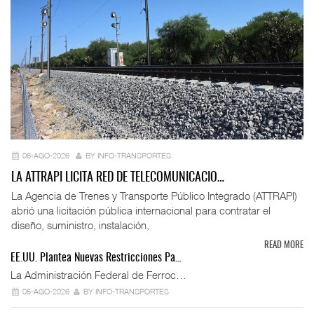
06-AGO-2026
BY INFO-TRANSPORTES
LA ATTRAPI LICITA RED DE TELECOMUNICACIO…
La Agencia de Trenes y Transporte Público Integrado (ATTRAPI)
abrió una licitación pública internacional para contratar el
diseño, suministro, instalación,
READ MORE
EE.UU. Plantea Nuevas Restricciones Pa…
La Administración Federal de Ferroc…
05-AGO-2026
BY INFO-TRANSPORTES