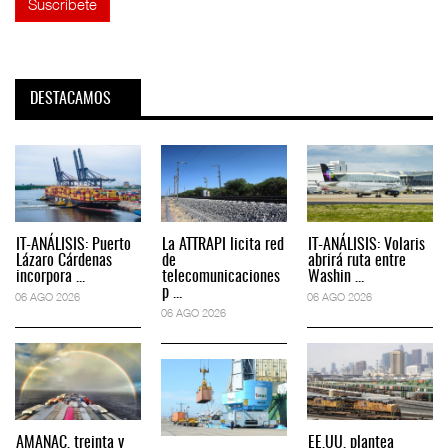
DESTACAMOS
IT-ANÁLISIS: Puerto
La ATTRAPI licita red
IT-ANÁLISIS: Volaris
Lázaro Cárdenas
de
abrirá ruta entre
incorpora ...
telecomunicaciones
Washin ...
p ...
06 AGO 2026
06 AGO 2026
06 AGO 2026
AMANAC, treinta y
EE.UU. plantea