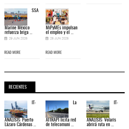
SSA
Marine México
MiPyMEs impulsan
refuerza briga ...
el empleo y el ...
29 JUN 2026
26 JUN 2026
READ MORE
READ MORE
RECIENTES
IT-
La
IT-
ANÁLISIS: Puerto
ATTRAPI licita red
ANÁLISIS: Volaris
Lázaro Cárdenas ...
de telecomuni ...
abrirá ruta en ...