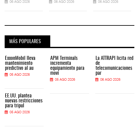
06 AGO 2026
06 AGO 2026
06 AGO 2026
MÁS POPULARES
ExxonMobil lleva
APM Terminals
La ATTRAPI licita red
mantenimiento
incrementa
de
predictivo al au
equipamiento para
telecomunicaciones
movi
par
05 AGO 2026
05 AGO 2026
06 AGO 2026
EE.UU. plantea
nuevas restricciones
para tripul
05 AGO 2026