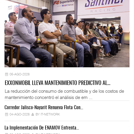
05-AGO-2026
EXXONMOBIL LLEVA MANTENIMIENTO PREDICTIVO AL…
La reducción del consumo de combustible y de los costos de
mantenimiento concentró el análisis de em ...
Corredor Jalisco-Nayarit Renueva Flota Con…
Tr
04-AGO-2026
BY IT-NETWORK
La Implementación De ENAMOV Enfrenta…
Dé