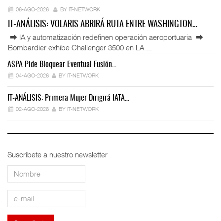
06-AGO-2026
BY IT-NETWORK
IT-ANÁLISIS: VOLARIS ABRIRÁ RUTA ENTRE WASHINGTON…
⮕ IA y automatización redefinen operación aeroportuaria ⮕
Bombardier exhibe Challenger 3500 en LA ...
ASPA Pide Bloquear Eventual Fusión…
IT
04-AGO-2026
BY IT-NETWORK
IT-ANÁLISIS: Primera Mujer Dirigirá IATA…
IT
02-AGO-2026
BY IT-NETWORK
Suscríbete a nuestro newsletter