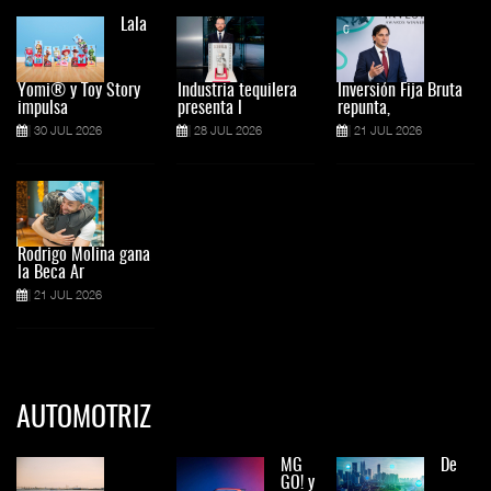
Lala
Yomi® y Toy Story
Industria tequilera
Inversión Fija Bruta
impulsa
presenta l
repunta,
30 JUL 2026
28 JUL 2026
21 JUL 2026
Rodrigo Molina gana
la Beca Ar
21 JUL 2026
AUTOMOTRIZ
MG
De
GO! y