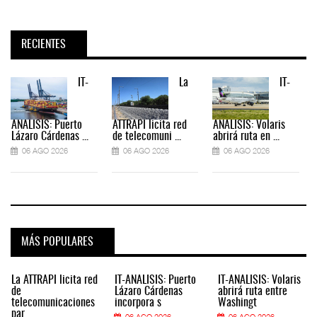
RECIENTES
IT-
La
IT-
ANÁLISIS: Puerto
ATTRAPI licita red
ANÁLISIS: Volaris
Lázaro Cárdenas ...
de telecomuni ...
abrirá ruta en ...
06 AGO 2026
06 AGO 2026
06 AGO 2026
MÁS POPULARES
La ATTRAPI licita red
IT-ANÁLISIS: Puerto
IT-ANÁLISIS: Volaris
de
Lázaro Cárdenas
abrirá ruta entre
telecomunicaciones
incorpora s
Washingt
par
06 AGO 2026
06 AGO 2026