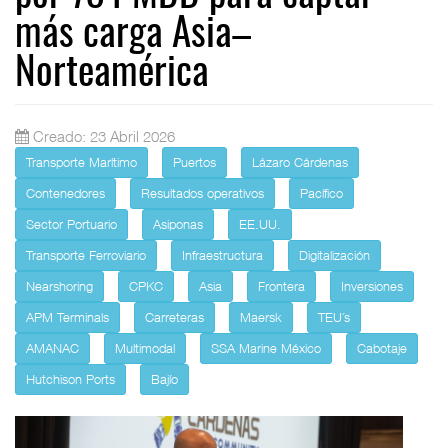
más carga Asia–
Norteamérica
Creado: 23 Abril 2026
Transporte Marítimo
Puertos
Lázaro Cárdenas
Contenedores
Resultados operativos
Pacífico
Sector Portuario
Asiponas
EE.UU.
Transporte Ferroviario
Infraestructura
Digitalización
Nearshoring
CPKC
Asia
Frontera
Inversiones
APM Terminals
Carreteras
Maersk
TEU´s
AMANAC
Multimodal
SSA Marine México
Cabotaje
Hutchison Ports
Bajío