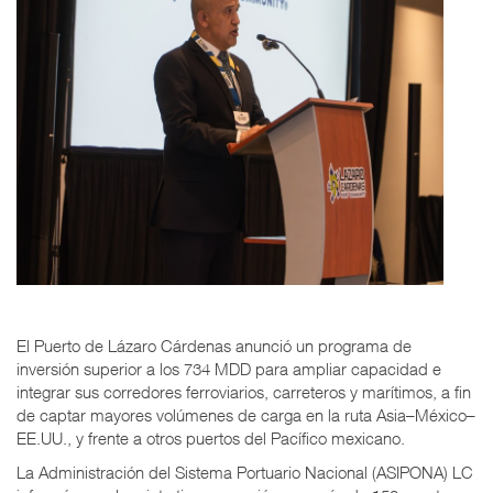
El Puerto de Lázaro Cárdenas anunció un programa de
inversión superior a los 734 MDD para ampliar capacidad e
integrar sus corredores ferroviarios, carreteros y marítimos, a fin
de captar mayores volúmenes de carga en la ruta Asia–México–
EE.UU., y frente a otros puertos del Pacífico mexicano.
La Administración del Sistema Portuario Nacional (ASIPONA) LC