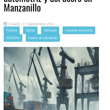
Manzanillo
Creado: 11 Septiembre 2024
Puertos
Semar
Vehículos
Industria Automotriz
ASIPONA
Puerto de Manzanillo