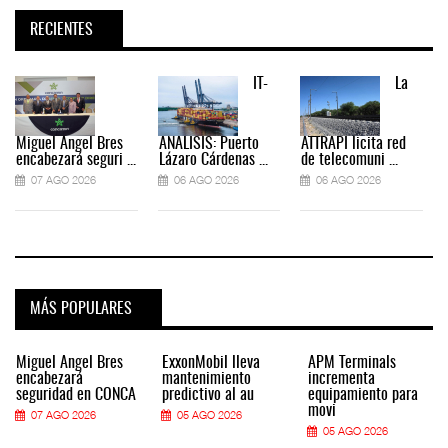
RECIENTES
IT-
La
Miguel Ángel Bres
ANÁLISIS: Puerto
ATTRAPI licita red
encabezará seguri ...
Lázaro Cárdenas ...
de telecomuni ...
07 AGO 2026
06 AGO 2026
06 AGO 2026
MÁS POPULARES
Miguel Ángel Bres
ExxonMobil lleva
APM Terminals
encabezará
mantenimiento
incrementa
seguridad en CONCA
predictivo al au
equipamiento para
movi
07 AGO 2026
05 AGO 2026
05 AGO 2026