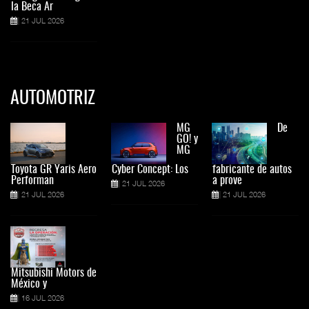
la Beca Ar
21 JUL 2026
AUTOMOTRIZ
MG
De
GO! y
MG
Toyota GR Yaris Aero
Cyber Concept: Los
fabricante de autos
Performan
a prove
21 JUL 2026
21 JUL 2026
21 JUL 2026
Mitsubishi Motors de
México y
16 JUL 2026