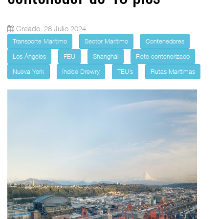
Creado: 28 Julio 2024
Transporte Marítimo
Sector Marítimo
Contenedores
Los Ángeles
FEU
Shanghái
Flete contenerizado
Nueva York
Índice Drewry
TEU´s
Rutas Marítimas