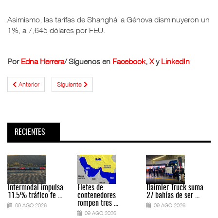
Asimismo, las tarifas de Shanghái a Génova disminuyeron un
1%, a 7,645 dólares por FEU.
Por
Edna Herrera
/ Síguenos en
Facebook
,
X
y
LinkedIn
Anterior
Siguiente
RECIENTES
Intermodal impulsa
Fletes de
Daimler Truck suma
11.5% tráfico fe ...
contenedores
27 bahías de ser ...
rompen tres ...
09 AGO 2026
09 AGO 2026
09 AGO 2026