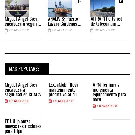
IT-
La
Miguel Ángel Bres
ANÁLISIS: Puerto
ATTRAPI licita red
encabezará seguri ...
Lázaro Cárdenas ...
de telecomuni ...
07 AGO 2026
06 AGO 2026
06 AGO 2026
MÁS POPULARES
Miguel Ángel Bres
ExxonMobil lleva
APM Terminals
encabezará
mantenimiento
incrementa
seguridad en CONCA
predictivo al au
equipamiento para
movi
07 AGO 2026
05 AGO 2026
05 AGO 2026
EE.UU. plantea
nuevas restricciones
para tripul