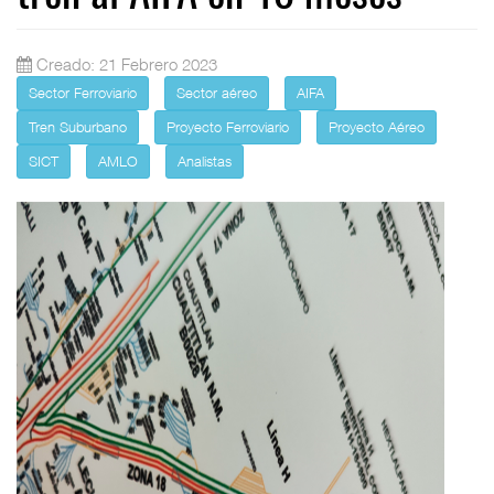
Creado: 21 Febrero 2023
Sector Ferroviario
Sector aéreo
AIFA
Tren Suburbano
Proyecto Ferroviario
Proyecto Aéreo
SICT
AMLO
Analistas