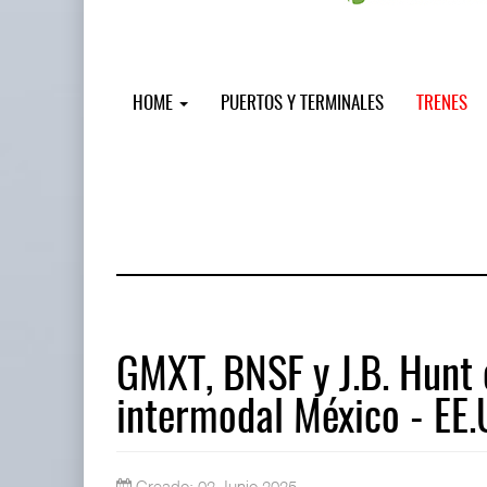
HOME
PUERTOS Y TERMINALES
TRENES
GMXT, BNSF y J.B. Hunt 
intermodal México - EE.
Miguel Ángel Bres encabezará segur
07 AGO 2026
Creado: 02 Junio 2025