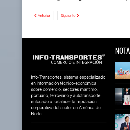
Anterior
Siguiente
NOTA
 y Toy Story
Lala Yomi® y Toy Story
Toyota GR Yaris Aero
impulsa
Performan
26
30 JUL 2026
21 JUL 2026
Info-Transportes, sistema especializado
en información técnico-económica
sobre comercio, sectores marítimo,
equilera presenta
Industria tequilera presenta
MG GO! y MG Cyber
portuario, ferroviario y autotransporte,
l
Concept: Los
26
enfocado a fortalecer la reputación
28 JUL 2026
21 JUL 2026
corporativa del sector en América del
Norte.
ija Bruta
Inversión Fija Bruta
De fabricante de autos a
repunta,
prove
26
21 JUL 2026
21 JUL 2026