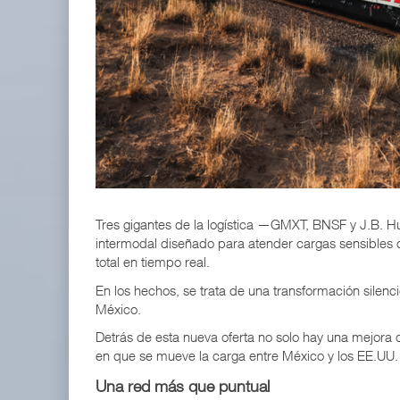
APM Terminals incrementa equipamiento para movi
05 AGO 2026
EE.UU. plantea nuevas restricciones para tripul
05 AGO 2026
Tres gigantes de la logística —GMXT, BNSF y J.B.
intermodal diseñado para atender cargas sensibles 
total en tiempo real.
En los hechos, se trata de una transformación silen
México.
Detrás de esta nueva oferta no solo hay una mejora d
en que se mueve la carga entre México y los EE.UU.
Una red más que puntual