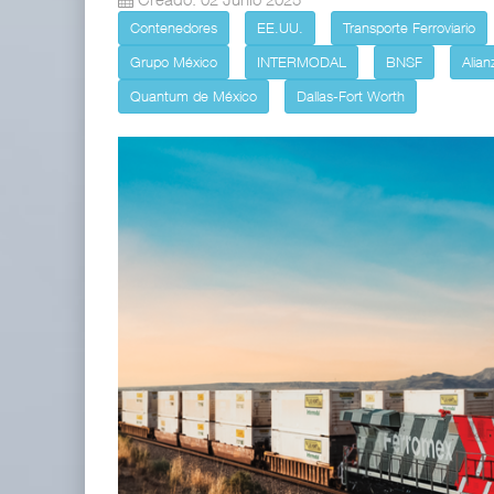
Contenedores
EE.UU.
Transporte Ferroviario
IT-ANÁLISIS: Puerto Lázaro Cárdenas
06 AGO 2026
Grupo México
INTERMODAL
BNSF
Alian
Quantum de México
Dallas-Fort Worth
La ATTRAPI licita red de telecomuni
06 AGO 2026
Miguel Ángel Bres encabezará seguridad en CONCA
07 AGO 2026
ExxonMobil lleva mantenimiento predictivo al au
05 AGO 2026