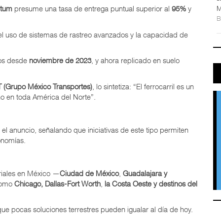
M
tum
presume una tasa de entrega puntual superior al
95%
y
 el uso de sistemas de rastreo avanzados y la capacidad de
dos desde
noviembre de 2023
, y ahora replicado en suelo
(Grupo México Transportes)
, lo sintetiza: “El ferrocarril es un
ino en toda América del Norte”.
el anuncio, señalando que iniciativas de este tipo permiten
onomías.
triales en México —
Ciudad de México
,
Guadalajara y
 como
Chicago, Dallas-Fort Worth
,
la Costa Oeste y destinos del
e pocas soluciones terrestres pueden igualar al día de hoy.