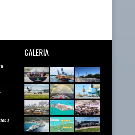
GALERIA
ory
ro
Lala Yomi® y Toy Story
Toyota GR Yaris Aero
impulsa
Performan
30 JUL 2026
21 JUL 2026
resenta
r
Industria tequilera presenta
MG GO! y MG Cyber
l
Concept: Los
28 JUL 2026
21 JUL 2026
utos a
Inversión Fija Bruta
De fabricante de autos a
repunta,
prove
21 JUL 2026
21 JUL 2026