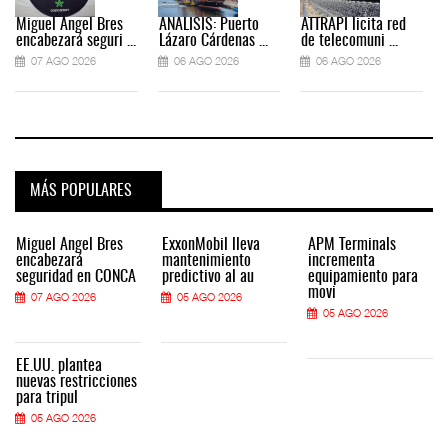
Miguel Ángel Bres
ANÁLISIS: Puerto
ATTRAPI licita red
encabezará seguri ...
Lázaro Cárdenas ...
de telecomuni ...
07 AGO 2026
06 AGO 2026
06 AGO 2026
MÁS POPULARES
Miguel Ángel Bres
ExxonMobil lleva
APM Terminals
encabezará
mantenimiento
incrementa
seguridad en CONCA
predictivo al au
equipamiento para
movi
07 AGO 2026
05 AGO 2026
05 AGO 2026
EE.UU. plantea
nuevas restricciones
para tripul
05 AGO 2026