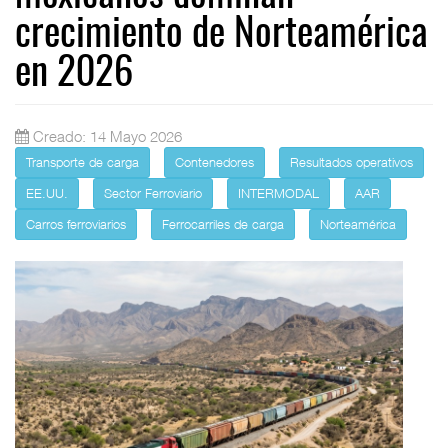
crecimiento de Norteamérica
en 2026
Creado: 14 Mayo 2026
Transporte de carga
Contenedores
Resultados operativos
EE.UU.
Sector Ferroviario
INTERMODAL
AAR
Carros ferroviarios
Ferrocarriles de carga
Norteamérica