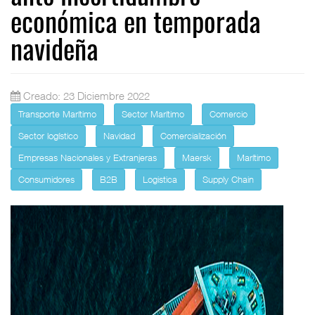
económica en temporada
navideña
Creado: 23 Diciembre 2022
Transporte Marítimo
Sector Marítimo
Comercio
Sector logístico
Navidad
Comercialización
Empresas Nacionales y Extranjeras
Maersk
Marítimo
Consumidores
B2B
Logistica
Supply Chain