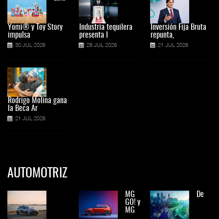
Yomi® y Toy Story
Industria tequilera
Inversión Fija Bruta
impulsa
presenta l
repunta,
30 JUL 2026
28 JUL 2026
21 JUL 2026
Rodrigo Molina gana
la Beca Ar
21 JUL 2026
AUTOMOTRIZ
MG
De
GO! y
MG