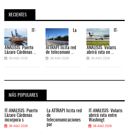
RECIENTES
IT-
La
IT-
ANÁLISIS: Puerto
ATTRAPI licita red
ANÁLISIS: Volaris
Lázaro Cárdenas ...
de telecomuni ...
abrirá ruta en ...
06 AGO 2026
06 AGO 2026
06 AGO 2026
MÁS POPULARES
IT-ANÁLISIS: Puerto
La ATTRAPI licita red
IT-ANÁLISIS: Volaris
Lázaro Cárdenas
de
abrirá ruta entre
incorpora s
telecomunicaciones
Washingt
par
06 AGO 2026
06 AGO 2026